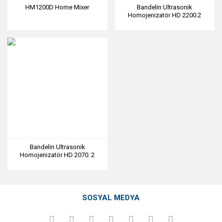
HM1200D Home Mixer
Bandelin Ultrasonik
Homojenizatör HD 2200.2
20~900 ML Çalışma Hacmi
Bandelin Ultrasonik
Homojenizatör HD 2070. 2
Stand Dahil 2~5 ML Çalışma
Hacmi
SOSYAL MEDYA