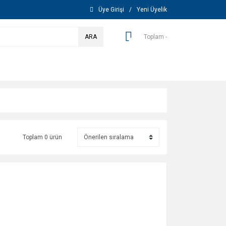
Üye Girişi
/
Yeni Üyelik
ARA
Toplam -
Toplam 0 ürün