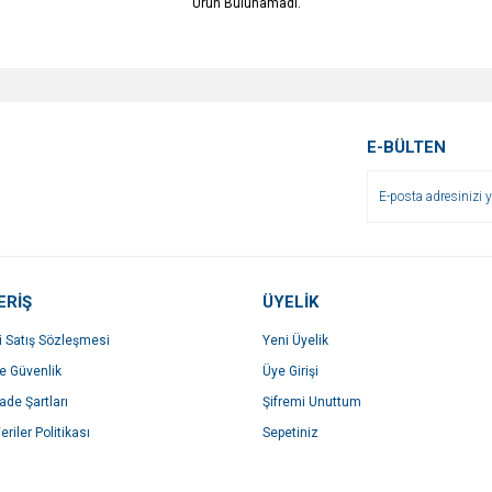
Ürün Bulunamadı.
E-BÜLTEN
ERİŞ
ÜYELİK
i Satış Sözleşmesi
Yeni Üyelik
ve Güvenlik
Üye Girişi
İade Şartları
Şifremi Unuttum
eriler Politikası
Sepetiniz