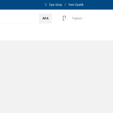
Üye Girişi
/
Yeni Üyelik
ARA
Toplam -