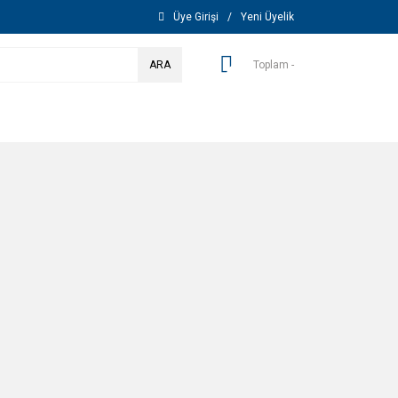
Üye Girişi
/
Yeni Üyelik
ARA
Toplam -