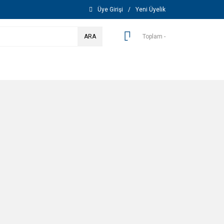
Üye Girişi
/
Yeni Üyelik
ARA
Toplam -