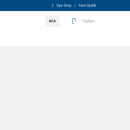
Üye Girişi
/
Yeni Üyelik
ARA
Toplam -