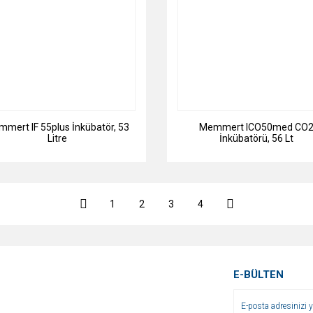
mert IF 55plus İnkübatör, 53
Memmert ICO50med CO
Litre
İnkübatörü, 56 Lt
1
2
3
4
E-BÜLTEN