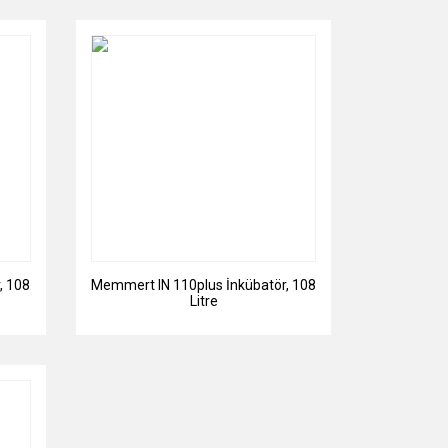
, 108
Memmert IN 110plus İnkübatör, 108
Litre