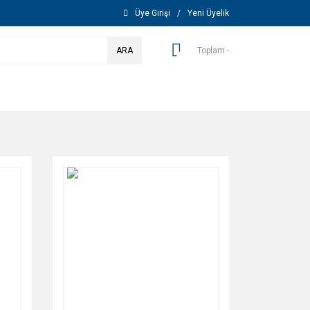
Üye Girişi
/
Yeni Üyelik
ARA
Toplam -