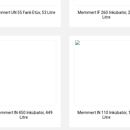
ert UN 55 Fanlı Etüv, 53 Litre
Memmert IF 260 İnkübatör, 
Litre
mmert IN 450 İnkübatör, 449
Memmert IN 110 İnkübatör, 
Litre
Litre