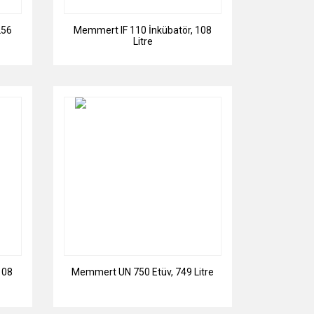
256
Memmert IF 110 İnkübatör, 108
Litre
108
Memmert UN 750 Etüv, 749 Litre