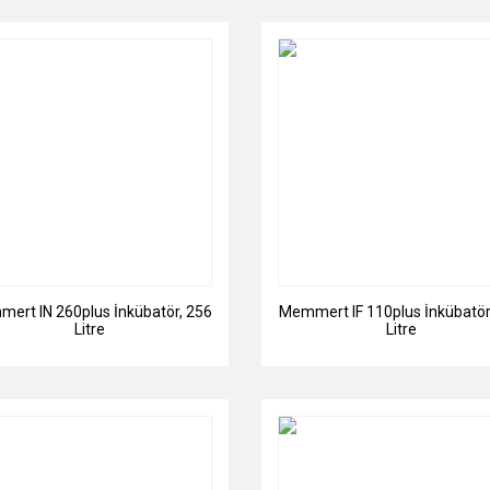
ert IN 260plus İnkübatör, 256
Memmert IF 110plus İnkübatör
Litre
Litre