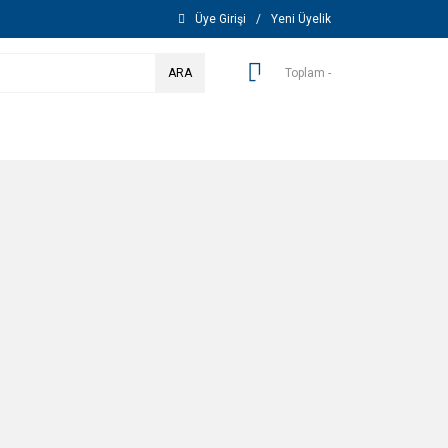
Üye Girişi
/
Yeni Üyelik
ARA
Toplam -