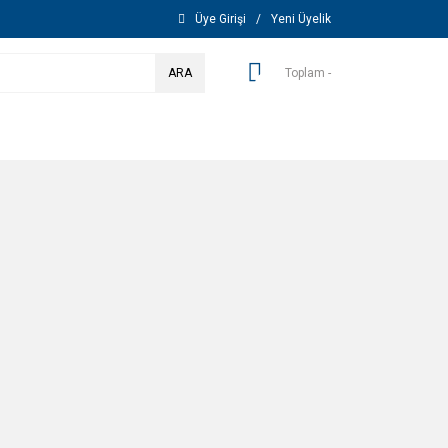
Üye Girişi
/
Yeni Üyelik
ARA
Toplam -