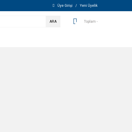
Üye Girişi
/
Yeni Üyelik
ARA
Toplam -