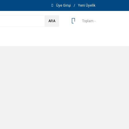
Üye Girişi
/
Yeni Üyelik
ARA
Toplam -