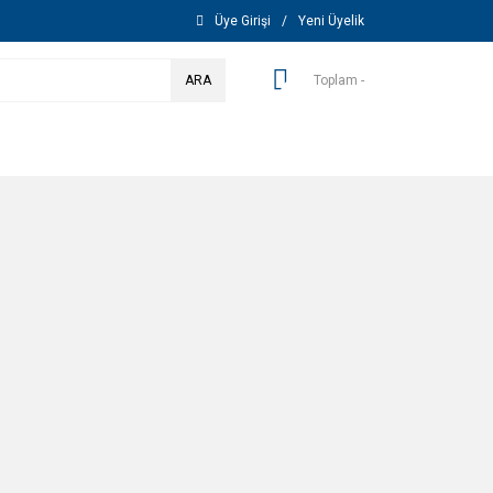
Üye Girişi
/
Yeni Üyelik
ARA
Toplam -