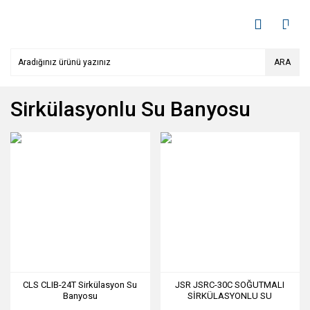
ARA
Sirkülasyonlu Su Banyosu
CLS CLIB-24T Sirkülasyon Su
JSR JSRC-30C SOĞUTMALI
Banyosu
SİRKÜLASYONLU SU
BANYOSU 30 L