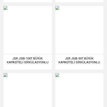
JSR JSIB-100T BÜYÜK
JSR JSIB-50T BÜYÜK
KAPASİTELİ SİRKÜLASYONLU
KAPASİTELİ SİRKÜLASYONLU
SU BANYOSU 100 L
SU BANYOSU 50 L