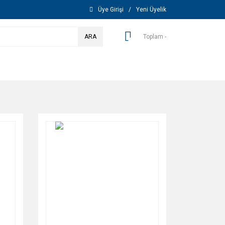
Üye Girişi
/
Yeni Üyelik
ARA
Toplam -