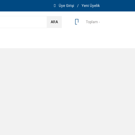
Üye Girişi
/
Yeni Üyelik
ARA
Toplam -