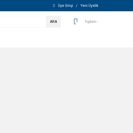
Üye Girişi
/
Yeni Üyelik
ARA
Toplam -