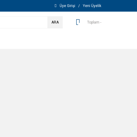
Üye Girişi
/
Yeni Üyelik
ARA
Toplam -