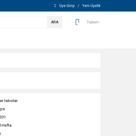
Üye Girişi
/
Yeni Üyelik
ARA
Toplam -
r Isıtıcılar
ops
201
0 Hafta
y