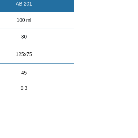
AB 201
100 ml
80
125x75
45
0.3