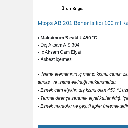
Ürün Bilgisi
Mtops AB 201 Beher Isıtıcı 100 ml K
•
Maksimum Sıcaklık 450 °C
• Dış Aksam AISI304
• İç Aksam Cam Elyaf
•
Asbest içermez
-
Isıtma elemanının iç manto kısmı, camın z
temas ve
ısıtma etkinliği mükemmeldir.
-
Esnek cam elyafın dış kısmı olan 450 ℃ üz
-
Termal dirençli seramik elyaf kullanıldığı iç
- Esnek mantolar ve çeşitli tipler üretmektedir