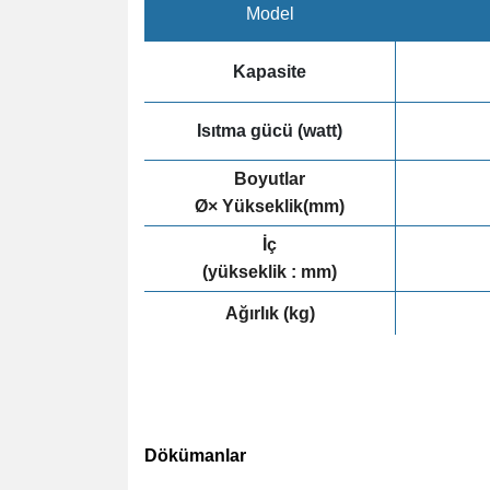
Model
Kapasite
Isıtma gücü (watt)
Boyutlar
Ø× Yükseklik(mm)
İç
(yükseklik : mm)
Ağırlık (kg)
Dökümanlar