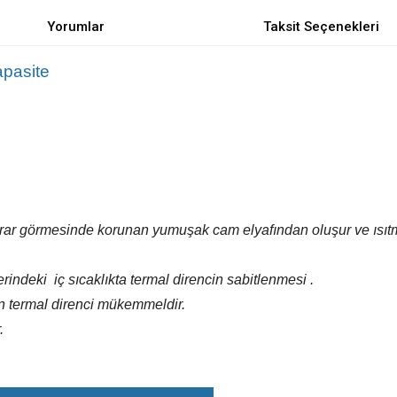
Yorumlar
Taksit Seçenekleri
apasite
arar görmesinde
korunan yumuşak cam elyafından oluşur
ve ısı
erindeki
iç sıcaklıkta termal direncin sabitlenmesi .
in termal direnci
mükemmeldir.
.