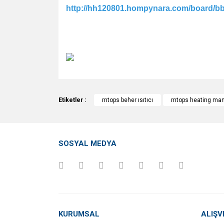
http://hh120801.hompynara.com/board/b
Bu ürünün fiyat bilgisi, resim, ürün açıklamalarında v
Görüş ve önerileriniz için teşekkür ederiz.
Etiketler :
mtops beher ısıtıcı
mtops heating man
Ürün resmi kalitesiz, bozuk veya görüntülenemiyo
Ürün açıklamasında eksik bilgiler bulunuyor.
SOSYAL MEDYA
Ürün bilgilerinde hatalar bulunuyor.
Ürün fiyatı diğer sitelerden daha pahalı.
Bu ürüne benzer farklı alternatifler olmalı.
KURUMSAL
ALIŞV