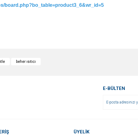
bs/board.php?bo_table=product3_6&wr_id=5
e diğer konularda yetersiz gördüğünüz noktaları öneri formunu kullanarak tarafımı
Bu ürüne ilk yorumu siz yapın!
tle
beher ısıtıcı
r.
Yorum Yaz
E-BÜLTEN
ERİŞ
ÜYELİK