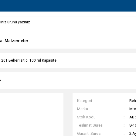
al Malzemeler
 201 Beher Isıtıcı 100 ml Kapasite
e
Kategori
Behe
Marka
Mt
Stok Kodu
AB 
Teslimat Süresi
8-1
Garanti Süresi
2 A