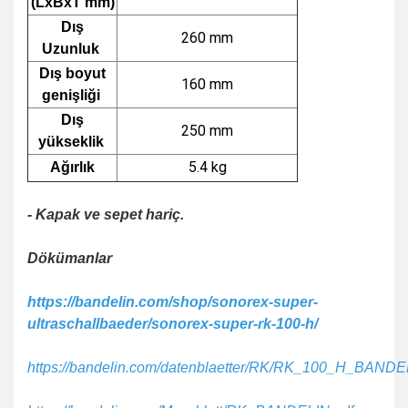
(LxBxT mm)
Dış
260 mm
Uzunluk
Dış boyut
160 mm
genişliği
Dış
250 mm
yükseklik
5.4 kg
Ağırlık
- Kapak ve sepet hariç.
Dökümanlar
https://bandelin.com/shop/sonorex-super-
ultraschallbaeder/sonorex-super-rk-100-h/
https://bandelin.com/datenblaetter/RK/RK_100_H_BANDE