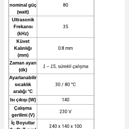
80
nominal güç
(watt)
Ultrasonik
35
Frekansı
(kHz)
Küvet
0.8 mm
Kalınlığı
(mm)
Zaman ayarı
1 – 15, sürekli çalışma
(dk)
Ayarlanabilir
30 / 80 °C
sıcaklık
aralığı °C
140
Isı çıkışı [W]
Çalışma
230 V
gerilimi (V)
İç Boyutlar
240 x 140 x 100