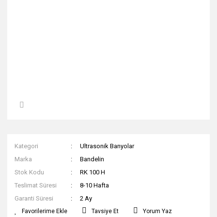
Kategori
Ultrasonik Banyolar
Marka
Bandelin
Stok Kodu
RK 100 H
Teslimat Süresi
8-10 Hafta
Garanti Süresi
2 Ay
Tavsiye Et
Yorum Yaz