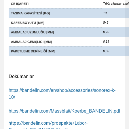
Tıbbi cihazlar sını
CE IŞARETI
10
TAŞIMA KAPASITESI [KG]
5x5
KAFES BOYUTU [MM]
0,25
AMBALAJ UZUNLUĞU [MM]
0,19
AMBALAJ GENIŞLIĞI [MM]
0,06
PAKETLEME DERINLIĞI [MM]
Dökümanlar
https://bandelin.com/en/shop/accessories/sonorex-k-
10/
https://bandelin.com/Massblatt/Koerbe_BANDELIN.pdf
https://bandelin.com/prospekte/Labor-