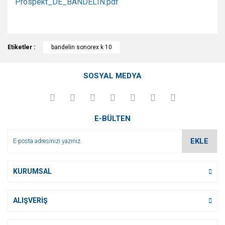
Prospekt_DE_BANDELIN.pdf
Bu ürünün fiyat bilgisi, resim, ürün açıklamalarında ve diğer
Etiketler :
konularda yetersiz gördüğünüz noktaları öneri formunu
bandelin sonorex k 10
Bu ürüne ilk yorumu siz yapın!
kullanarak tarafımıza iletebilirsiniz.
Görüş ve önerileriniz için teşekkür ederiz.
SOSYAL MEDYA
Yorum Yaz
Ürün resmi kalitesiz, bozuk veya görüntülenemiyor.
Ürün açıklamasında eksik bilgiler bulunuyor.
E-BÜLTEN
Ürün bilgilerinde hatalar bulunuyor.
Ürün fiyatı diğer sitelerden daha pahalı.
EKLE
Bu ürüne benzer farklı alternatifler olmalı.
KURUMSAL
ALIŞVERİŞ
Gönder