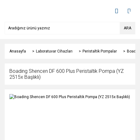
ARA
Anasayfa
Laboratuvar Cihazları
Peristaltik Pompalar
Boading
Boading Shencen DF 600 Plus Peristaltik Pompa (YZ
2515x Başlıklı)