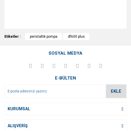
Bu ürünün fiyat bilgisi, resim, ürün açıklamalarında ve diğer
Etiketler :
konularda yetersiz gördüğünüz noktaları öneri formunu
peristaltik pompa
df600 plus
Bu ürüne ilk yorumu siz yapın!
kullanarak tarafımıza iletebilirsiniz.
Görüş ve önerileriniz için teşekkür ederiz.
SOSYAL MEDYA
Yorum Yaz
Ürün resmi kalitesiz, bozuk veya görüntülenemiyor.
Ürün açıklamasında eksik bilgiler bulunuyor.
E-BÜLTEN
Ürün bilgilerinde hatalar bulunuyor.
Ürün fiyatı diğer sitelerden daha pahalı.
EKLE
Bu ürüne benzer farklı alternatifler olmalı.
KURUMSAL
ALIŞVERİŞ