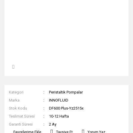
Kategori
Peristaltik Pompalar
Marka
INNOFLUID
Stok Kodu
DF600 Plus-Yz2515x
Teslimat Süresi
10-12 Hafta
Garanti Süresi
2 Ay
Tavsiye Et
Yorum Yaz