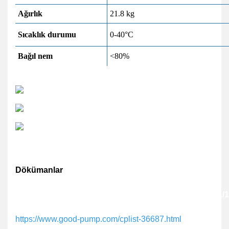
Ağırlık
21.8 kg
Sıcaklık durumu
0-40°C
Bağıl nem
<80%
Dökümanlar
https://www.good-
pump.com/uploadfile/load/files/2022/202208/20220811
https://www.good-pump.com/cplist-36687.html