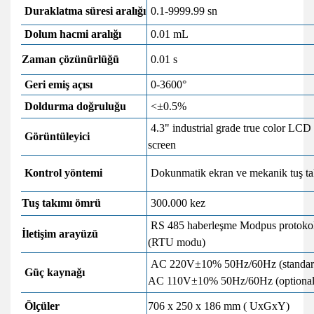
Duraklatma süresi aralığı
0.1-9999.99 sn
Dolum hacmi aralığı
0.01 mL
Zaman çözünürlüğü
0.01 s
Geri emiş açısı
0-3600°
Doldurma doğruluğu
<±0.5%
4.3" industrial grade true color LCD
Görüntüleyici
screen
Kontrol yöntemi
Dokunmatik ekran ve mekanik tuş ta
Tuş takımı ömrü
300.000 kez
RS 485 haberleşme Modpus protoko
İletişim arayüzü
(RTU modu)
AC 220V±10% 50Hz/60Hz (standar
Güç kaynağı
AC 110V±10% 50Hz/60Hz (optional
Ölçüler
706 x 250 x 186 mm ( UxGxY)