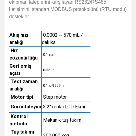
ekipman taleplerini karşılayan RS232/RS485
iletişimini, standart MODBUS protokolünü (RTU modu)
destekler.
Akış hızı
0.0002 ~ 570 mL /
aralığı
dakika
Hız
0.1 rpm
çözünürlüğü
Geri emiş
0-360°
açısı
Test zaman
0.1 s-9999 h
aralığı
Motor tipi
Step motor
Görüntüleyici
3.2'' renkli LCD Ekran
Kontrol
Mekanik tuş takımı
metodu
Tuş takımı
300.000 kez