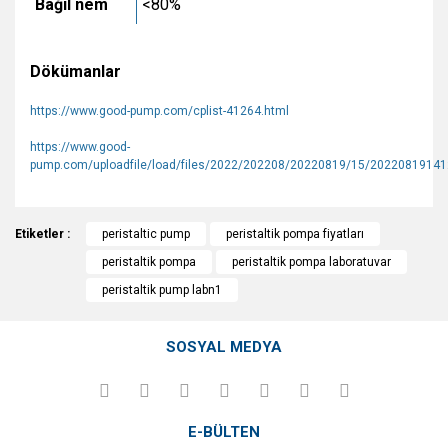
Bağıl nem
<80%
Dökümanlar
https://www.good-pump.com/cplist-41264.html
https://www.good-
pump.com/uploadfile/load/files/2022/202208/20220819/15/20220819141
Bu ürünün fiyat bilgisi, resim, ürün açıklamalarında ve diğer
Etiketler :
konularda yetersiz gördüğünüz noktaları öneri formunu
peristaltic pump
peristaltik pompa fiyatları
Bu ürüne ilk yorumu siz yapın!
kullanarak tarafımıza iletebilirsiniz.
peristaltik pompa
peristaltik pompa laboratuvar
Görüş ve önerileriniz için teşekkür ederiz.
peristaltik pump labn1
Yorum Yaz
Ürün resmi kalitesiz, bozuk veya görüntülenemiyor.
SOSYAL MEDYA
Ürün açıklamasında eksik bilgiler bulunuyor.
Ürün bilgilerinde hatalar bulunuyor.
Ürün fiyatı diğer sitelerden daha pahalı.
E-BÜLTEN
Bu ürüne benzer farklı alternatifler olmalı.