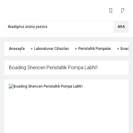
ARA
Anasayfa
Laboratuvar Cihazları
Peristaltik Pompalar
Boading
Boading Shencen Peristaltik Pompa LabN1