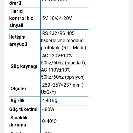
ömrü
Harici
kontrol hız
5V. 10V, 4-20V
sinyali
RS 232/RS 485
İletişim
haberleşme modbus
arayüzü
protokolü (RTU Modu)
AC 220V±10%
50hz/60hz (standart),
Güç kaynağı
AC 110V±10%
50hz/60hz (opsiyon)
(
259×157×237 mm
Ölçüler
UxGxY)
Ağırlık
4.40 kg
Güç tüketimi
<80W
Sıcaklık
0-40°C
durumu