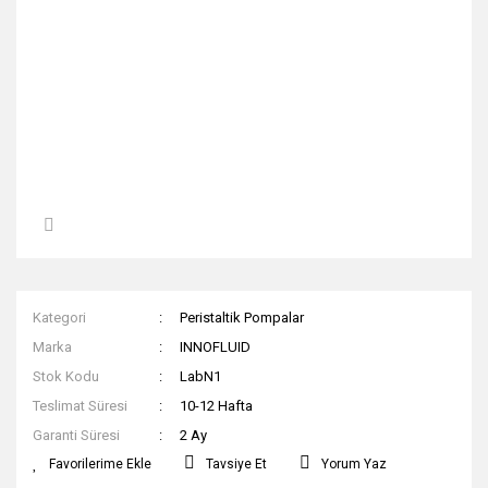
Kategori
Peristaltik Pompalar
Marka
INNOFLUID
Stok Kodu
LabN1
Teslimat Süresi
10-12 Hafta
Garanti Süresi
2 Ay
Tavsiye Et
Yorum Yaz