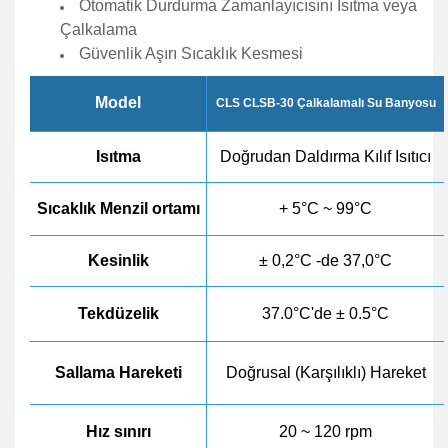
Otomatik Durdurma Zamanlayıcısını Isıtma veya
Çalkalama
Güvenlik Aşırı Sıcaklık Kesmesi
Model
CLS CLSB-30 Çalkalamalı Su Banyosu
Isıtma
Doğrudan Daldırma Kılıf Isıtıcı
Sıcaklık
Menzil ortamı
+ 5°C ~ 99°C
Kesinlik
± 0,2°C -de 37,0°C
Tekdüzelik
37.0°C'de ± 0.5°C
Sallama Hareketi
Doğrusal (Karşılıklı) Hareket
Hız sınırı
20 ~ 120 rpm