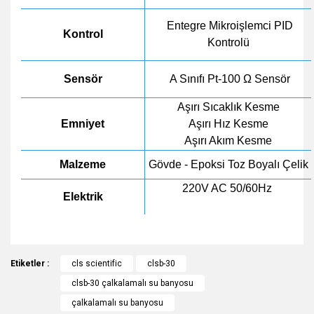
Entegre Mikroişlemci PID
Kontrol
Kontrolü
Sensör
A Sınıfı Pt-100 Ω Sensör
Aşırı Sıcaklık Kesme
Emniyet
Aşırı Hız Kesme
Aşırı Akım Kesme
Malzeme
Gövde - Epoksi Toz Boyalı Çelik
220V AC 50/60Hz
Elektrik
Bu ürünün fiyat bilgisi, resim, ürün açıklamalarında ve diğer
Etiketler :
konularda yetersiz gördüğünüz noktaları öneri formunu
cls scientific
clsb-30
Bu ürüne ilk yorumu siz yapın!
kullanarak tarafımıza iletebilirsiniz.
clsb-30 çalkalamalı su banyosu
Görüş ve önerileriniz için teşekkür ederiz.
çalkalamalı su banyosu