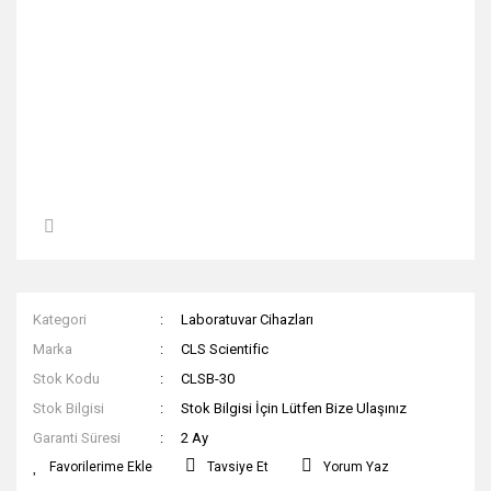
Kategori
Laboratuvar Cihazları
Marka
CLS Scientific
Stok Kodu
CLSB-30
Stok Bilgisi
Stok Bilgisi İçin Lütfen Bize Ulaşınız
Garanti Süresi
2 Ay
Tavsiye Et
Yorum Yaz