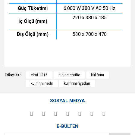
Güç Tüketimi
6.000 W 380 V AC 50 Hz
220 x 380 x 185
İç Ölçü (mm)
Dış Ölçü (mm)
530 x 700 x 470
CLS CLMF-1215 Kül Fırını Döküman için tıklayınız.
Bu ürünün fiyat bilgisi, resim, ürün açıklamalarında ve diğer
Etiketler :
konularda yetersiz gördüğünüz noktaları öneri formunu
clmf 1215
cls scientific
kül fırını
Bu ürüne ilk yorumu siz yapın!
kullanarak tarafımıza iletebilirsiniz.
kül fırını nedir
kül fırını fiyatları
Görüş ve önerileriniz için teşekkür ederiz.
Yorum Yaz
SOSYAL MEDYA
Ürün resmi kalitesiz, bozuk veya görüntülenemiyor.
Ürün açıklamasında eksik bilgiler bulunuyor.
Ürün bilgilerinde hatalar bulunuyor.
E-BÜLTEN
Ürün fiyatı diğer sitelerden daha pahalı.