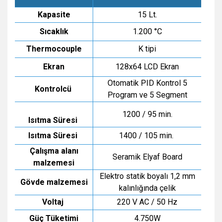
Kapasite
15 Lt.
Sıcaklık
1.200 °C
Thermocouple
K tipi
Ekran
128x64 LCD Ekran
Otomatik PID Kontrol 5
Kontrolcü
Program ve 5 Segment
1200 / 95 min.
Isıtma Süresi
Isıtma Süresi
1400 / 105 min.
Çalışma alanı
Seramik Elyaf Board
malzemesi
Elektro statik boyalı 1,2 mm
Gövde malzemesi
kalınlığında çelik
Voltaj
220 V AC / 50 Hz
Güç Tüketimi
4.750W