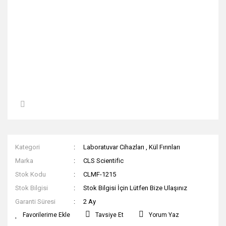
Kategori
Laboratuvar Cihazları
,
Kül Fırınları
Marka
CLS Scientific
Stok Kodu
CLMF-1215
Stok Bilgisi
Stok Bilgisi İçin Lütfen Bize Ulaşınız
Garanti Süresi
2 Ay
Tavsiye Et
Yorum Yaz