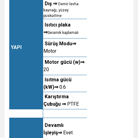
Dış ⇒
Demir levha
kaynağı, yüzey
püskürtme
Isıtıcı plaka
⇒
Seramik kaplamalı
Sürüş Modu⇒
YAPI
Motor
Motor gücü (w)⇒
20
Isıtma gücü
(kW)⇒
0.6
Karıştırma
Çubuğu ⇒
PTFE
Devamlı
İşleyiş⇒
Evet