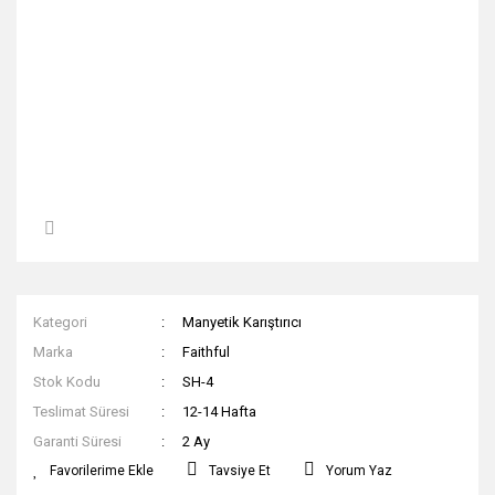
Kategori
Manyetik Karıştırıcı
Marka
Faithful
Stok Kodu
SH-4
Teslimat Süresi
12-14 Hafta
Garanti Süresi
2 Ay
Tavsiye Et
Yorum Yaz