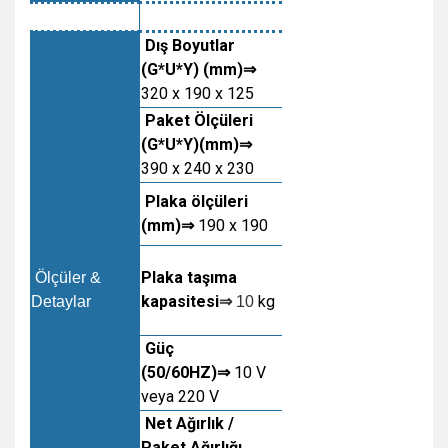
Dış Boyutlar
(G*U*Y) (mm)⇒
320 x 190 x 125
Paket Ölçüleri
(G*U*Y)(mm)⇒
390 x 240 x 230
Plaka ölçüleri
(mm)⇒
190 x 190
Plaka taşıma
Ölçüler &
kapasitesi
kg
Detaylar
⇒
10
Güç
(50/60HZ)⇒
10 V
veya 220 V
Net Ağırlık /
Paket Ağırlığı