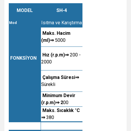
MODEL
SH-4
Isıtma ve Karıştırma
Mod
Maks. Hacim
(ml)⇒
5000
Hız (r.p.m)⇒
200 -
FONKSİYON
2000
Çalışma Süresi⇒
Sürekli
Minimum Devir
(r.p.m)⇒ 2
00
Maks. Sıcaklık °C
⇒
380