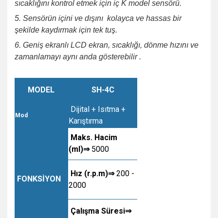
sıcaklığını kontrol etmek için iç K model sensörü.
5.
Sensörün içini ve dışını
kolayca ve hassas bir
şekilde kaydırmak için tek tuş.
6.
Geniş ekranlı LCD ekran, sıcaklığı, dönme hızını ve
zamanlamayı aynı anda
gösterebilir
.
MODEL
SH-4C
Dijital + Isıtma +
Mod
Karıştırma
Maks. Hacim
(ml)⇒
5000
Hız (r.p.m)⇒
200 -
FONKSİYON
2000
Çalışma Süresi⇒