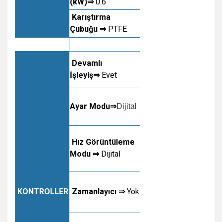
(kW)⇒
0.6
Karıştırma
Çubuğu ⇒
PTFE
Devamlı
İşleyiş⇒
Evet
Ayar Modu⇒
D
ijital
Hız Görüntüleme
Modu
⇒
Dijital
KONTROLLER
Zamanlayıcı ⇒
Yok