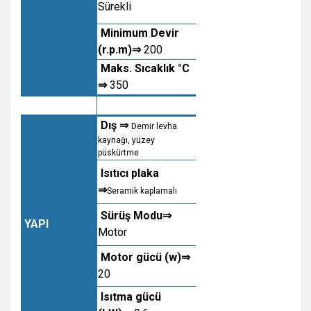
Sürekli
Minimum Devir
(r.p.m)⇒
200
Maks. Sıcaklık °C
⇒
350
Dış ⇒
Demir levha
kaynağı, yüzey
püskürtme
Isıtıcı plaka
⇒
Seramik kaplamalı
Sürüş Modu⇒
YAPI
Motor
Motor gücü (w)⇒
20
Isıtma gücü