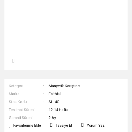
Kategori
Manyetik Karıştırıcı
Marka
Faithful
Stok Kodu
SH-4C
Teslimat Süresi
12-14 Hafta
Garanti Süresi
2 Ay
Tavsiye Et
Yorum Yaz