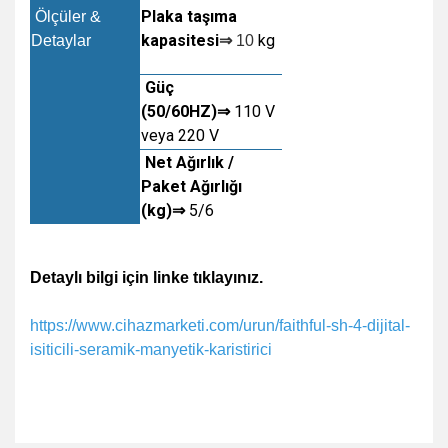
Plaka taşıma
Ölçüler &
kapasitesi
kg
Detaylar
⇒
10
Güç
(50/60HZ)⇒
110 V
veya 220 V
Net Ağırlık /
Paket Ağırlığı
(kg)⇒
5/6
Detaylı bilgi için linke tıklayınız.
https://www.cihazmarketi.com/urun/faithful-sh-4-dijital-
isiticili-seramik-manyetik-karistirici