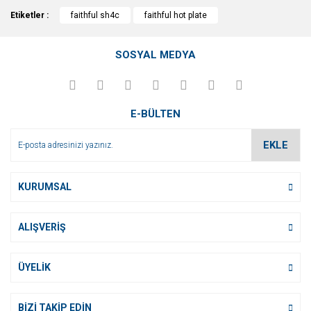
Bu ürünün fiyat bilgisi, resim, ürün açıklamalarında ve diğer
Etiketler :
konularda yetersiz gördüğünüz noktaları öneri formunu
faithful sh4c
faithful hot plate
Bu ürüne ilk yorumu siz yapın!
kullanarak tarafımıza iletebilirsiniz.
Görüş ve önerileriniz için teşekkür ederiz.
SOSYAL MEDYA
Yorum Yaz
Ürün resmi kalitesiz, bozuk veya görüntülenemiyor.
Ürün açıklamasında eksik bilgiler bulunuyor.
E-BÜLTEN
Ürün bilgilerinde hatalar bulunuyor.
Ürün fiyatı diğer sitelerden daha pahalı.
EKLE
Bu ürüne benzer farklı alternatifler olmalı.
KURUMSAL
ALIŞVERİŞ
Gönder
ÜYELİK
BİZİ TAKİP EDİN