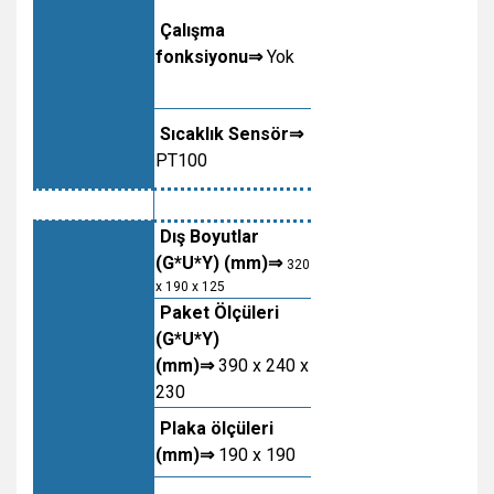
Çalışma
fonksiyonu⇒
Yok
Sıcaklık
Sensör⇒
PT100
Dış Boyutlar
(G*U*Y) (mm)⇒
320
x 190 x 125
Paket Ölçüleri
(G*U*Y)
(mm)⇒
390 x 240 x
230
Plaka ölçüleri
(mm)⇒
190 x 190