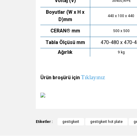
Voltaj (V)
3x400,N-PE
Boyutlar (W x H x
440 x 100 x 440
D)mm
CERAN® mm
500 x 500
Tabla Ölçüsü mm
470-480 x 470-
Ağırlık
9 kg
Tıklayınız
Ürün broşürü için
Bu ürünün fiyat bilgisi, resim, ürün açıklamalarında v
Görüş ve önerileriniz için teşekkür ederiz.
Etiketler :
gestigkeit
gestigkeit hot plate
g
Ürün resmi kalitesiz, bozuk veya görüntülenemiyo