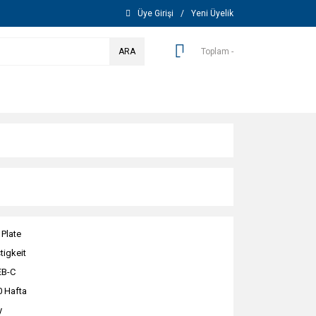
Üye Girişi
/
Yeni Üyelik
ARA
Toplam -
 Plate
tigkeit
EB-C
0 Hafta
y