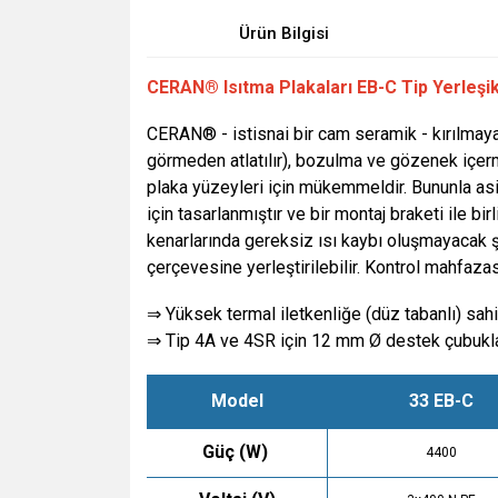
Ürün Bilgisi
CERAN® Isıtma Plakaları EB-C Tip Yerleşik
CERAN® - istisnai bir cam seramik - kırılmaya k
görmeden atlatılır), bozulma ve gözenek içerm
plaka yüzeyleri için mükemmeldir. Bununla asit
için tasarlanmıştır ve bir montaj braketi ile b
kenarlarında gereksiz ısı kaybı oluşmayacak şe
çerçevesine yerleştirilebilir. Kontrol mahfazas
⇒ Yüksek termal iletkenliğe (düz tabanlı) sahi
⇒ Tip 4A ve 4SR için 12 mm Ø destek çubukları
Model
33 EB-C
Güç (W)
4400