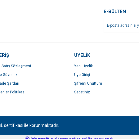
Yorum Yaz
E-BÜLTEN
ERİŞ
ÜYELİK
i Satış Sözleşmesi
Yeni Üyelik
Gönder
ve Güvenlik
Üye Girişi
İade Şartları
Şifremi Unuttum
eriler Politikası
Sepetiniz
SL sertifikası ile korunmaktadır.