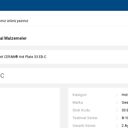
al Malzemeler
eit CERAN® Hot Plate 33 EB-C
-C
Kategori
Hot
Marka
Ges
Stok Kodu
33 
Teslimat Süresi
8-1
Garanti Süresi
2 A