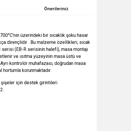
Önerileriniz
(700°C’nin üzerindeki bir sıcaklık şoku hasar
 dirençlidir . Bu malzeme özellikleri, sıcak
 serisi (EB-R serisinin halefi), masa montajı
şaretlenir ve ısıtma yüzeyinin masa üstü ve
ir. Ayrı kontrolör muhafazası, doğrudan masa
tal hortumla korunmaktadır.
şeler için destek girintileri
2.