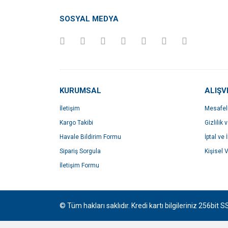
Ürün açıklamasında eksik bilgiler bulunuyor.
SOSYAL MEDYA
Ürün bilgilerinde hatalar bulunuyor.
Ürün fiyatı diğer sitelerden daha pahalı.
Bu ürüne benzer farklı alternatifler olmalı.
KURUMSAL
ALIŞV
İletişim
Mesafel
Kargo Takibi
Gizlilik 
Havale Bildirim Formu
İptal ve 
Sipariş Sorgula
Kişisel V
İletişim Formu
© Tüm hakları saklıdır. Kredi kartı bilgileriniz 256bit S