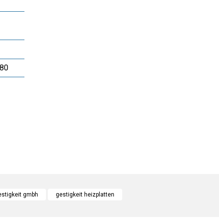
480
e diğer konularda yetersiz gördüğünüz noktaları öneri formunu kullanarak tarafımı
Bu ürüne ilk yorumu siz yapın!
estigkeit gmbh
gestigkeit heizplatten
r.