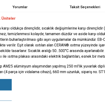
Yorumlar
Taksit Seçenekleri
 Üniteler
arşı oldukça dirençlidir, sıcaklık değişimlerine karşı dirençlidir 
ez, temizlenmesi kolaydır, tamamen düzdür ve aside karşı oldukça
lerin buharlaştırılması gibi aşırı uygulamalar da mümkündür. EB-C
irlikte verilir. Eşit olarak ısıtılan alan CERAN® ısıtma yüzeyinde i
kilde tasarlanır. Sıcaklık aralığı 50...500°C arasında ayarlanabil
ı ile ısıtma plakası arasındaki elektrik bağlantıları, esnek bir me
p AM25 alüminyum alaşımından yapılmış 250 ml’lik yuvarlak dipli şi
 (4 parça için vidalama cihazı), 660 mm uzunluk, sipariş no. ST1