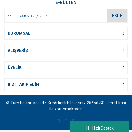
E-BÜLTEN
Ürün fiyatı diğer sitelerden daha pahalı.
Bu ürüne benzer farklı alternatifler olmalı.
EKLE
KURUMSAL
ALIŞVERİŞ
Gönder
ÜYELİK
BİZİ TAKİP EDİN
© Tüm hakları saklıdır. Kredi kartı bilgileriniz 256bit SSL sertifikası
ile korunmaktadır.
Hızlı Destek