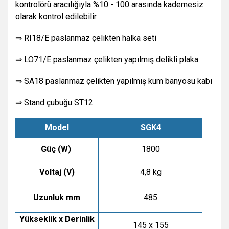
kontrolörü aracılığıyla %10 - 100 arasında kademesiz
olarak kontrol edilebilir.
⇒ RI18/E paslanmaz çelikten halka seti
⇒ LO71/E paslanmaz çelikten yapılmış delikli plaka
⇒ SA18 paslanmaz çelikten yapılmış kum banyosu kabı
⇒ Stand çubuğu ST12
Model
SGK4
Güç (W)
1800
Voltaj (V)
4,8 kg
Uzunluk mm
485
Yükseklik x Derinlik
145 x 155