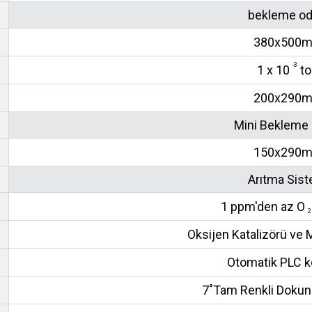
bekleme od
380x500
-3
1 x 10
to
200x290
Mini Bekleme
150x290
Arıtma Sist
1 ppm'den az O
2
Oksijen Katalizörü ve 
Otomatik PLC k
7˚Tam Renkli Dokun