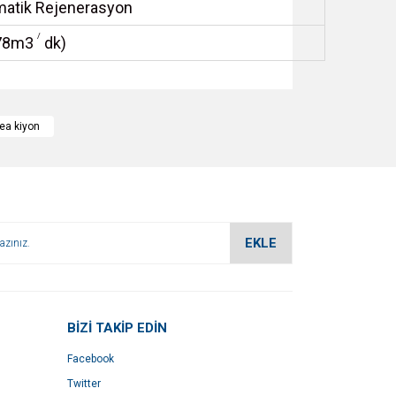
matik Rejenerasyon
/
,78m3
dk)
za iletebilirsiniz.
ea kiyon
EKLE
BİZİ TAKİP EDİN
Facebook
Twitter