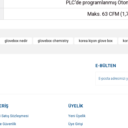
PLC'de programlanmış Oto
Maks.
63 CFM (1
e diğer konularda yetersiz gördüğünüz noktaları öneri formunu kullanarak tarafımı
Bu ürüne ilk yorumu siz yapın!
glovebox nedir
glovebox chemistry
korea kiyon glove box
kor
r.
Yorum Yaz
E-BÜLTEN
ERİŞ
ÜYELİK
i Satış Sözleşmesi
Yeni Üyelik
Gönder
ve Güvenlik
Üye Girişi