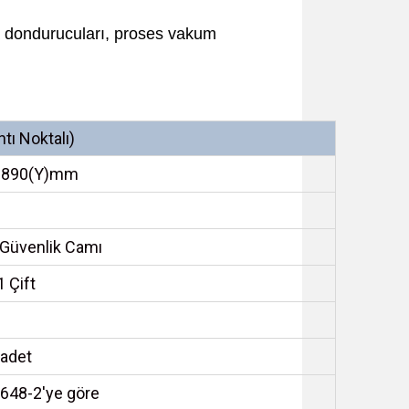
ma dondurucuları, proses vakum
tı Noktalı)
 x 890(Y)mm
 Güvenlik Camı
1 Çift
 adet
648-2'ye göre