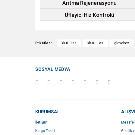
Arıtma Rejenerasyonu
Üfleyici Hız Kontrolü
Bu ürünün fiyat bilgisi, resim, ürün açıklamalarında v
Görüş ve önerileriniz için teşekkür ederiz.
Etiketler :
kk-011as
kk-011 as
glovebox
Ürün resmi kalitesiz, bozuk veya görüntülenemiyo
Ürün açıklamasında eksik bilgiler bulunuyor.
SOSYAL MEDYA
Ürün bilgilerinde hatalar bulunuyor.
Ürün fiyatı diğer sitelerden daha pahalı.
Bu ürüne benzer farklı alternatifler olmalı.
KURUMSAL
ALIŞV
İletişim
Mesafel
Kargo Takibi
Gizlilik 