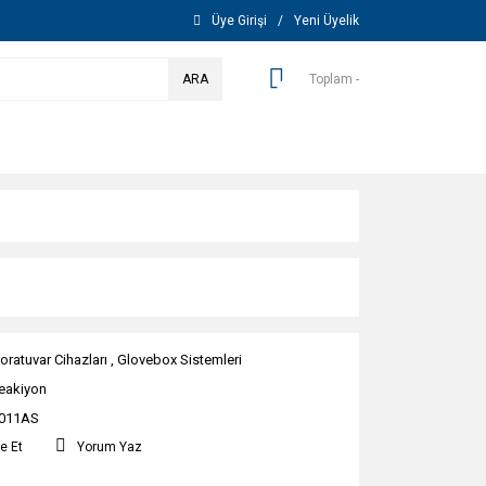
Üye Girişi
/
Yeni Üyelik
ARA
Toplam -
oratuvar Cihazları
,
Glovebox Sistemleri
eakiyon
011AS
e Et
Yorum Yaz