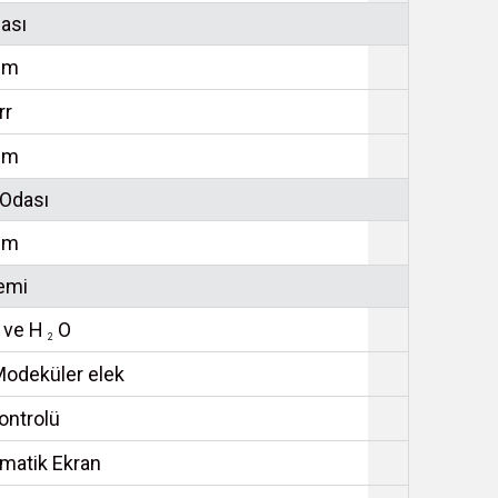
ası
mm
rr
mm
 Odası
mm
emi
ve H
O
2
Modeküler elek
ontrolü
matik Ekran