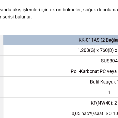
rasında akış işlemleri için ek ön bölmeler, soğuk depola
r serisi bulunur.
KK-011AS (2 Bağlan
1.200(G) x 760(D)
SUS304
Poli-Karbonat PC veya
Butil Kauçuk 
1
KF(NW40): 2
0,05 hac%/saat ISO 10