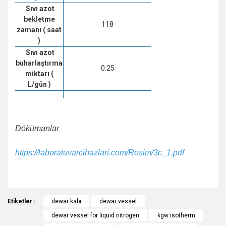
Sıvı azot
bekletme
118
zamanı ( saat
)
Sıvı azot
buharlaştırma
0.25
miktarı (
L/gün )
Dökümanlar
https://laboratuvarcihazlari.com/Resim/3c_1.pdf
Bu ürünün fiyat bilgisi, resim, ürün açıklamalarında ve diğer
Etiketler :
konularda yetersiz gördüğünüz noktaları öneri formunu
dewar kabı
dewar vessel
Bu ürüne ilk yorumu siz yapın!
kullanarak tarafımıza iletebilirsiniz.
dewar vessel for liquid nitrogen
kgw isotherm
Görüş ve önerileriniz için teşekkür ederiz.