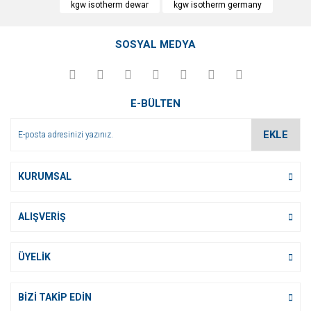
kgw isotherm dewar
kgw isotherm germany
Yorum Yaz
Ürün resmi kalitesiz, bozuk veya görüntülenemiyor.
SOSYAL MEDYA
Ürün açıklamasında eksik bilgiler bulunuyor.
Ürün bilgilerinde hatalar bulunuyor.
Ürün fiyatı diğer sitelerden daha pahalı.
E-BÜLTEN
Bu ürüne benzer farklı alternatifler olmalı.
EKLE
KURUMSAL
Gönder
ALIŞVERİŞ
ÜYELİK
BİZİ TAKİP EDİN