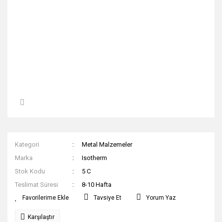
Kategori
Metal Malzemeler
Marka
Isotherm
Stok Kodu
5 C
Teslimat Süresi
8-10 Hafta
Tavsiye Et
Yorum Yaz
Karşılaştır