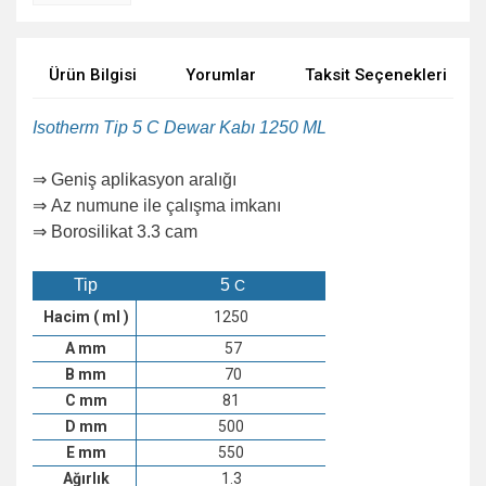
Ürün Bilgisi
Yorumlar
Taksit Seçenekleri
Isotherm Tip 5 C Dewar Kabı 1250 ML
⇒
Geniş aplikasyon aralığı
⇒ Az numune ile çalışma imkanı
⇒ Borosilikat 3.3 cam
Tip
5
C
Hacim ( ml )
1250
A mm
57
B mm
70
C mm
81
D mm
500
E mm
550
Ağırlık
1.3