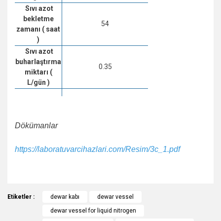
Sıvı azot
bekletme
54
zamanı ( saat
)
Sıvı azot
buharlaştırma
0.35
miktarı (
L/gün )
Dökümanlar
https://laboratuvarcihazlari.com/Resim/3c_1.pdf
Bu ürünün fiyat bilgisi, resim, ürün açıklamalarında ve diğer
Etiketler :
konularda yetersiz gördüğünüz noktaları öneri formunu
dewar kabı
dewar vessel
Bu ürüne ilk yorumu siz yapın!
kullanarak tarafımıza iletebilirsiniz.
dewar vessel for liquid nitrogen
Görüş ve önerileriniz için teşekkür ederiz.