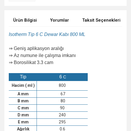
Ürün Bilgisi
Yorumlar
Taksit Seçenekleri
Isotherm Tip 6 C Dewar Kabı 800 ML
⇒
Geniş aplikasyon aralığı
⇒ Az numune ile çalışma imkanı
⇒ Borosilikat 3.3 cam
Tip
6
C
Hacim ( ml )
800
A mm
67
B mm
80
C mm
90
D mm
240
E mm
295
Ağırlık
0.6