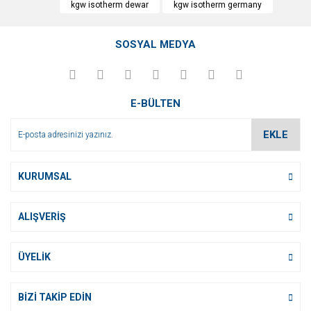
kgw isotherm dewar
kgw isotherm germany
Yorum Yaz
Ürün resmi kalitesiz, bozuk veya görüntülenemiyor.
SOSYAL MEDYA
Ürün açıklamasında eksik bilgiler bulunuyor.
Ürün bilgilerinde hatalar bulunuyor.
Ürün fiyatı diğer sitelerden daha pahalı.
E-BÜLTEN
Bu ürüne benzer farklı alternatifler olmalı.
EKLE
KURUMSAL
Gönder
ALIŞVERİŞ
ÜYELİK
BİZİ TAKİP EDİN