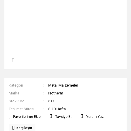
Kategori
Metal Malzemeler
Marka
Isotherm
Stok Kodu
6 C
Teslimat Süresi
8-10 Hafta
Tavsiye Et
Yorum Yaz
Karşılaştır