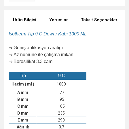
Ürün Bilgisi
Yorumlar
Taksit Seçenekleri
Isotherm Tip 9 C Dewar Kabı 1000 ML
⇒
Geniş aplikasyon aralığı
⇒ Az numune ile çalışma imkanı
⇒ Borosilikat 3.3 cam
Tip
9
C
Hacim ( ml )
1000
A mm
77
B mm
95
C mm
105
D mm
235
E mm
290
Ağırlık
0.7