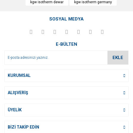
kgw isotherm dewar
kgw isotherm germany
Yorum Yaz
Ürün resmi kalitesiz, bozuk veya görüntülenemiyor.
SOSYAL MEDYA
Ürün açıklamasında eksik bilgiler bulunuyor.
Ürün bilgilerinde hatalar bulunuyor.
Ürün fiyatı diğer sitelerden daha pahalı.
E-BÜLTEN
Bu ürüne benzer farklı alternatifler olmalı.
EKLE
KURUMSAL
Gönder
ALIŞVERİŞ
ÜYELİK
BİZİ TAKİP EDİN