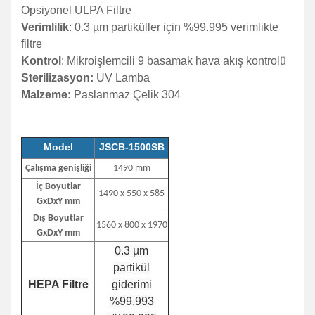
Opsiyonel ULPA Filtre
Verimlilik
: 0.3 µm partiküller için %99.995 verimlikte
filtre
Kontrol
: Mikroişlemcili 9 basamak hava akış kontrolü
Sterilizasyon:
UV Lamba
Malzeme:
Paslanmaz Çelik 304
Model
JSCB-1500SB
Çalışma genişliği
1490 mm
İç Boyutlar
1490 x 550 x 585
GxDxY mm
Dış Boyutlar
1560 x 800 x 1970
GxDxY mm
0.3 µm
partikül
HEPA Filtre
giderimi
%99.993