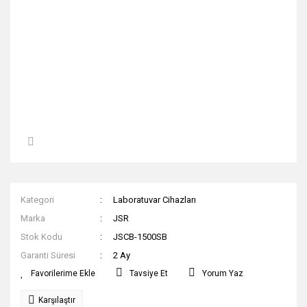
Kategori
Laboratuvar Cihazları
Marka
JSR
Stok Kodu
JSCB-1500SB
Garanti Süresi
2 Ay
Tavsiye Et
Yorum Yaz
Karşılaştır