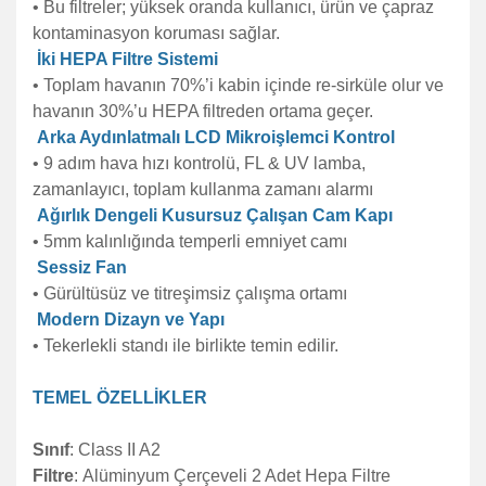
• Bu filtreler; yüksek oranda kullanıcı, ürün ve çapraz
kontaminasyon koruması sağlar.
İki HEPA Filtre Sistemi
• Toplam havanın 70%’i kabin içinde re-sirküle olur ve
havanın 30%’u HEPA filtreden ortama geçer.
Arka Aydınlatmalı LCD Mikroişlemci Kontrol
• 9 adım hava hızı kontrolü, FL & UV lamba,
zamanlayıcı, toplam kullanma zamanı alarmı
Ağırlık Dengeli Kusursuz Çalışan Cam Kapı
• 5mm kalınlığında temperli emniyet camı
Sessiz Fan
• Gürültüsüz ve titreşimsiz çalışma ortamı
Modern Dizayn ve Yapı
• Tekerlekli standı ile birlikte temin edilir.
TEMEL ÖZELLİKLER
Sınıf
: Class II A2
Filtre
: Alüminyum Çerçeveli 2 Adet Hepa Filtre