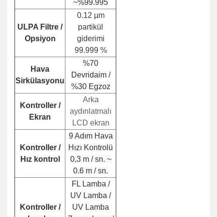
~%99.995
0.12 µm
ULPA Filtre /
partikül
Opsiyon
giderimi
99.999 %
%70
Hava
Devridaim /
Sirkülasyonu
%30 Egzoz
Arka
Kontroller /
aydınlatmalı
Ekran
LCD ekran
9 Adım Hava
Kontroller /
Hızı Kontrolü
Hız kontrol
0,3 m / sn. ~
0.6 m / sn.
FL Lamba /
UV Lamba /
Kontroller /
UV Lamba