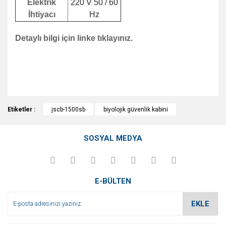
Elektrik
220 V 50 / 60
İhtiyacı
Hz
Detaylı bilgi için linke tıklayınız.
http://www.jsr.kr/eng/biological-safety-cabinet-class-ii-
type-a2
Bu ürünün fiyat bilgisi, resim, ürün açıklamalarında ve diğer
Etiketler :
konularda yetersiz gördüğünüz noktaları öneri formunu
jscb-1500sb
biyolojik güvenlik kabini
Bu ürüne ilk yorumu siz yapın!
kullanarak tarafımıza iletebilirsiniz.
Görüş ve önerileriniz için teşekkür ederiz.
SOSYAL MEDYA
Yorum Yaz
Ürün resmi kalitesiz, bozuk veya görüntülenemiyor.
Ürün açıklamasında eksik bilgiler bulunuyor.
E-BÜLTEN
Ürün bilgilerinde hatalar bulunuyor.
Ürün fiyatı diğer sitelerden daha pahalı.
EKLE
Bu ürüne benzer farklı alternatifler olmalı.