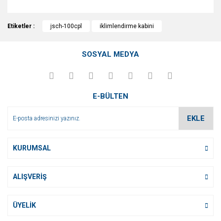
Bu ürünün fiyat bilgisi, resim, ürün açıklamalarında ve diğer
Etiketler :
konularda yetersiz gördüğünüz noktaları öneri formunu
jsch-100cpl
iklimlendirme kabini
Bu ürüne ilk yorumu siz yapın!
kullanarak tarafımıza iletebilirsiniz.
Görüş ve önerileriniz için teşekkür ederiz.
SOSYAL MEDYA
Yorum Yaz
Ürün resmi kalitesiz, bozuk veya görüntülenemiyor.
Ürün açıklamasında eksik bilgiler bulunuyor.
E-BÜLTEN
Ürün bilgilerinde hatalar bulunuyor.
Ürün fiyatı diğer sitelerden daha pahalı.
EKLE
Bu ürüne benzer farklı alternatifler olmalı.
KURUMSAL
ALIŞVERİŞ
Gönder
ÜYELİK