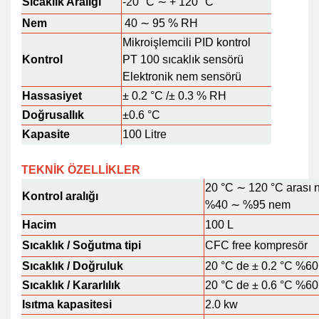
Sıcaklık Aralığı
-20 °C ∼ + 120 °C
Nem
40 ∼ 95 % RH
Mikroişlemcili PID kontrol
Kontrol
PT 100 sıcaklık sensörü
Elektronik nem sensörü
Hassasiyet
± 0.2 °C /± 0.3 % RH
Doğrusallık
±0.6 °C
Kapasite
100 Litre
TEKNİK ÖZELLİKLER
20 °C ∼ 120 °C arası 
Kontrol aralığı
%40 ∼ %95 nem
Hacim
100 L
Sıcaklık / Soğutma tipi
CFC free kompresör
Sıcaklık / Doğruluk
20 °C de ± 0.2 °C %6
Sıcaklık / Kararlılık
20 °C de ± 0.6 °C %6
Isıtma kapasitesi
2.0 kw