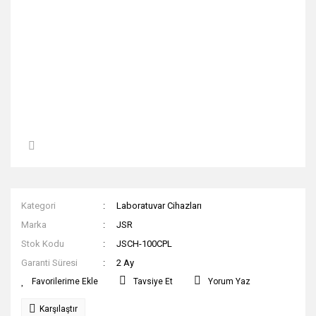
Kategori
Laboratuvar Cihazları
Marka
JSR
Stok Kodu
JSCH-100CPL
Garanti Süresi
2 Ay
Tavsiye Et
Yorum Yaz
Karşılaştır