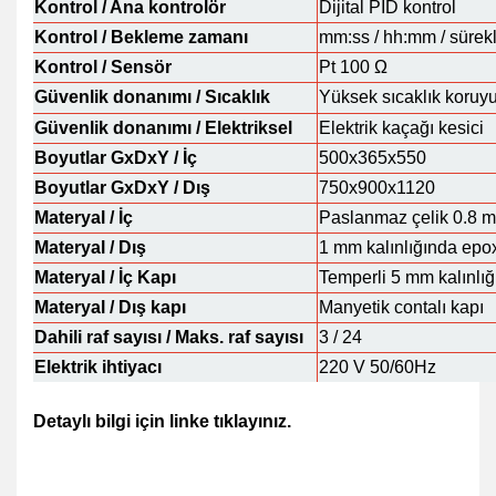
Kontrol / Ana kontrolör
Dijital PID kontrol
Kontrol / Bekleme zamanı
mm:ss / hh:mm / sürekli
Kontrol / Sensör
Pt 100 Ω
Güvenlik donanımı / Sıcaklık
Yüksek sıcaklık koruy
Güvenlik donanımı / Elektriksel
Elektrik kaçağı kesici
Boyutlar GxDxY / İç
500x365x550
Boyutlar GxDxY / Dış
750x900x1120
Materyal / İç
Paslanmaz çelik 0.8 
Materyal / Dış
1 mm kalınlığında epox
Materyal / İç Kapı
Temperli 5 mm kalınlı
Materyal / Dış kapı
Manyetik contalı kapı
Dahili raf sayısı / Maks. raf sayısı
3 / 24
Elektrik ihtiyacı
220 V 50/60Hz
Detaylı bilgi için linke tıklayınız.
http://www.jsr.kr/eng/table-top-climatic-chamber-20-
c-120-c