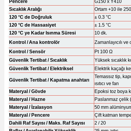
Pencere
G150 x Y410
Sıcaklık Aralığı
Ortam +10 ile 25
120 °C de Doğruluk
± 0.3 °C
120 °C de Hassasiyet
± 1.5 °C
120 °C ye Kadar Isınma Süresi
10 dk.
Kontrol / Ana kontrolör
Zamanlayıcılı ve o
Kontrol / Sensör
Pt 100 Ω
Güvenlik Tertibat / Sıcaklık
Yüksek sıcaklık k
Güvenlik Tertibat / Elektriksel
Elektrik kaçağı ke
Temassız tip, ka
Güvenlik Tertibat / Kapatma anahtarı
ısıtıcı ve fan
Materyal / Gövde
Epoksi toz boya k
Materyal / Hazne
Paslanmaz çelik
Materyal / İzalasyon
50 mm alüminyum 
Materyal / Pencere
Çift katman tempe
Dahili Raf Sayısı / Maks. Raf Sayısı
2 / 20
Raflar / Ayarlanabilir Yükseklik
25 mm artış