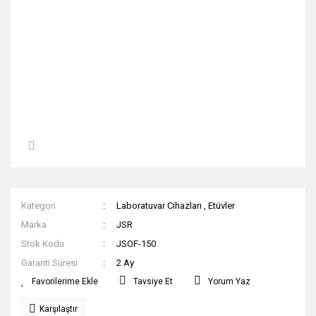
Kategori
Laboratuvar Cihazları
,
Etüvler
Marka
JSR
Stok Kodu
JSOF-150
Garanti Süresi
2 Ay
Tavsiye Et
Yorum Yaz
Karşılaştır