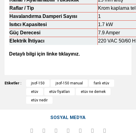
Raflar / Tip
Krom kaplama tel 
Havalandırma Damperi Sayısı
1
Isıtıcı Kapasitesi
1.7 kW
Güç Derecesi
7.9 Amper
Elektrik İhtiyacı
220 VAC 50/60 H
Detaylı bilgi için linke tıklayınız.
http://www.jsr.kr/kor/forced-convection-oven-k
Bu ürünün fiyat bilgisi, resim, ürün açıklamalarında ve diğer
Etiketler :
konularda yetersiz gördüğünüz noktaları öneri formunu
jsof-150
jsof-150 manual
fanlı etüv
Bu ürüne ilk yorumu siz yapın!
kullanarak tarafımıza iletebilirsiniz.
etüv
etüv fiyatları
etüv ne demek
Görüş ve önerileriniz için teşekkür ederiz.
etüv nedir
Yorum Yaz
Ürün resmi kalitesiz, bozuk veya görüntülenemiyor.
SOSYAL MEDYA
Ürün açıklamasında eksik bilgiler bulunuyor.
Ürün bilgilerinde hatalar bulunuyor.
Ürün fiyatı diğer sitelerden daha pahalı.