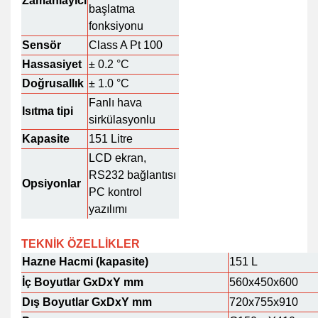
Zamanlayıcı
başlatma
fonksiyonu
Sensör
Class A Pt 100
Hassasiyet
± 0.2 °C
Doğrusallık
± 1.0 °C
Fanlı hava
Isıtma tipi
sirkülasyonlu
Kapasite
151 Litre
LCD ekran,
RS232 bağlantısı
Opsiyonlar
PC kontrol
yazılımı
TEKNİK ÖZELLİKLER
Hazne Hacmi (kapasite)
151 L
İç Boyutlar GxDxY mm
560x450x600
Dış Boyutlar GxDxY mm
720x755x910