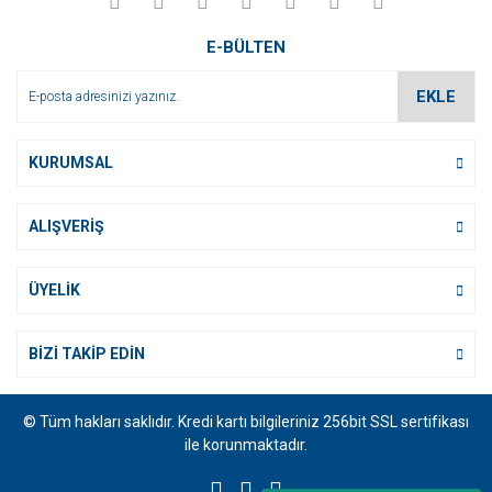
Ürün bilgilerinde hatalar bulunuyor.
E-BÜLTEN
Ürün fiyatı diğer sitelerden daha pahalı.
Bu ürüne benzer farklı alternatifler olmalı.
EKLE
KURUMSAL
ALIŞVERİŞ
Gönder
ÜYELİK
BİZİ TAKİP EDİN
© Tüm hakları saklıdır. Kredi kartı bilgileriniz 256bit SSL sertifikası
ile korunmaktadır.