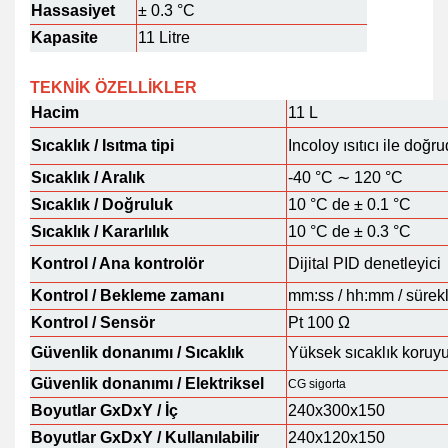
Hassasiyet
± 0.3 °C
Kapasite
11 Litre
TEKNİK ÖZELLİKLER
Hacim
11 L
Sıcaklık / Isıtma tipi
Incoloy ısıtıcı ile doğr
Sıcaklık / Aralık
-40 °C ∼ 120 °C
Sıcaklık / Doğruluk
10 °C de ± 0.1 °C
Sıcaklık / Kararlılık
10 °C de ± 0.3 °C
Kontrol / Ana kontrolör
Dijital PID denetleyici
Kontrol / Bekleme zamanı
mm:ss / hh:mm / sürekli
Kontrol / Sensör
Pt 100 Ω
Güvenlik donanımı / Sıcaklık
Yüksek sıcaklık koruy
Güvenlik donanımı / Elektriksel
CG sigorta
Boyutlar GxDxY / İç
240x300x150
Boyutlar GxDxY / Kullanılabilir
240x120x150