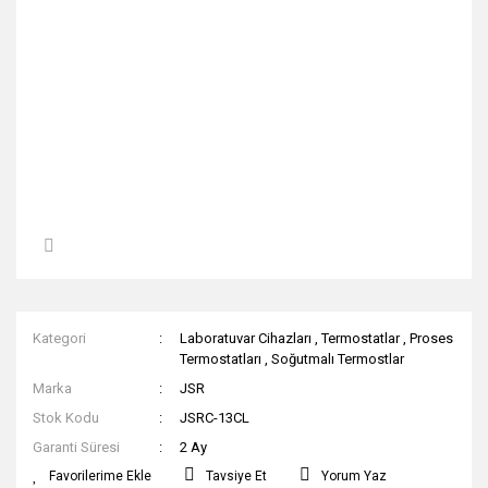
Kategori
Laboratuvar Cihazları
,
Termostatlar
,
Proses
Termostatları
,
Soğutmalı Termostlar
Marka
JSR
Stok Kodu
JSRC-13CL
Garanti Süresi
2 Ay
Tavsiye Et
Yorum Yaz