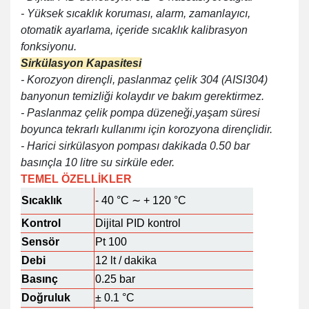
- Yüksek sıcaklık koruması, alarm, zamanlayıcı,
otomatik ayarlama, içeride sıcaklık kalibrasyon
fonksiyonu.
Sirkülasyon Kapasitesi
- Korozyon dirençli, paslanmaz çelik 304 (AISI304)
banyonun temizliği kolaydır ve bakım gerektirmez.
- Paslanmaz çelik pompa düzeneği,yaşam süresi
boyunca tekrarlı kullanımı için korozyona dirençlidir.
- Harici sirkülasyon pompası dakikada 0.50 bar
basınçla 10 litre su sirküle eder.
TEMEL ÖZELLİKLER
Sıcaklık
- 40 °C ∼ + 120 °C
Kontrol
Dijital PID kontrol
Sensör
Pt 100
Debi
12 lt / dakika
Basınç
0.25 bar
Doğruluk
± 0.1 °C