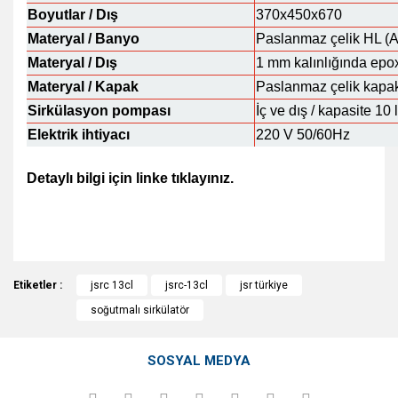
Boyutlar / Dış
370x450x670
Materyal / Banyo
Paslanmaz çelik HL (A
Materyal / Dış
1 mm kalınlığında epox
Materyal / Kapak
Paslanmaz çelik kapa
Sirkülasyon pompası
İç ve dış / kapasite 10 l
Elektrik ihtiyacı
220 V 50/60Hz
Detaylı bilgi için linke tıklayınız.
http://www.jsr.kr/kor/-40-oc-refrigerated-circulation-
bath-k
Bu ürünün fiyat bilgisi, resim, ürün açıklamalarında ve diğer
Etiketler :
konularda yetersiz gördüğünüz noktaları öneri formunu
jsrc 13cl
jsrc-13cl
jsr türkiye
Bu ürüne ilk yorumu siz yapın!
kullanarak tarafımıza iletebilirsiniz.
soğutmalı sirkülatör
Görüş ve önerileriniz için teşekkür ederiz.
Yorum Yaz
SOSYAL MEDYA
Ürün resmi kalitesiz, bozuk veya görüntülenemiyor.
Ürün açıklamasında eksik bilgiler bulunuyor.