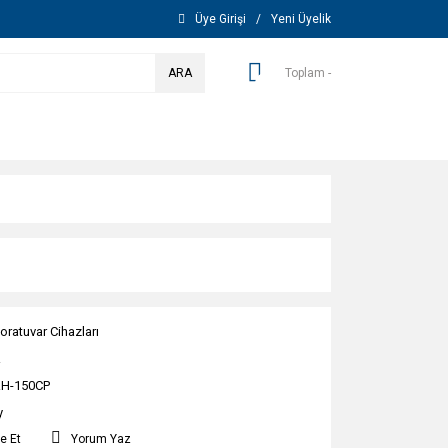
Üye Girişi
/
Yeni Üyelik
ARA
Toplam -
oratuvar Cihazları
R
H-150CP
y
e Et
Yorum Yaz