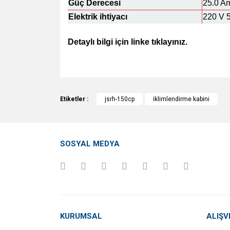
Güç Derecesi
25.0 A
Elektrik ihtiyacı
220 V 
Detaylı bilgi için linke tıklayınız.
http://www.jsr.kr/kor/premium-climatic-ch
Bu ürünün fiyat bilgisi, resim, ürün açıklamalarında v
Görüş ve önerileriniz için teşekkür ederiz.
Etiketler :
jsrh-150cp
iklimlendirme kabini
Ürün resmi kalitesiz, bozuk veya görüntülenemiyo
Ürün açıklamasında eksik bilgiler bulunuyor.
SOSYAL MEDYA
Ürün bilgilerinde hatalar bulunuyor.
Ürün fiyatı diğer sitelerden daha pahalı.
Bu ürüne benzer farklı alternatifler olmalı.
KURUMSAL
ALIŞV