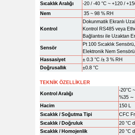
Sıcaklık Aralığı
-20 / -40 °C ~ +120 / +1
Nem
35 ~ 98 % RH
Dokunmatik Ekranlı Uza
Kontrol
Kontrol RS485 veya Eth
Bağlantısı ile Uzaktan E
Pt 100 Sıcaklık Sensörü,
Sensör
Elektronik Nem Sensörü
Hassasiyet
± 0.3 °C /± 3 % RH
Doğrusallık
±0.8 °C
TEKNİK ÖZELLİKLER
-20°C 
Kontrol Aralığı
%35 ∼
Hacim
150 L
Sıcaklık / Soğutma Tipi
CFC Fr
Sıcaklık / Doğruluk
20 °C 
Sıcaklık / Homojenlik
20 °C 