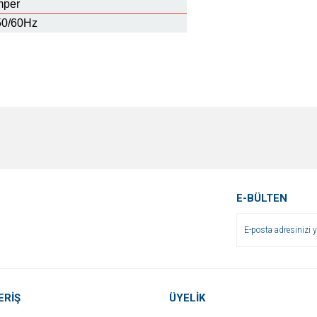
mper
50/60Hz
amber-20-c-150-c-k
e diğer konularda yetersiz gördüğünüz noktaları öneri formunu kullanarak tarafımı
Bu ürüne ilk yorumu siz yapın!
r.
Yorum Yaz
E-BÜLTEN
ERİŞ
ÜYELİK