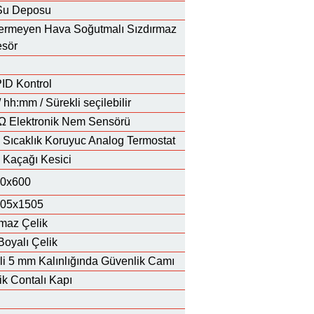
 Su Deposu
ermeyen Hava Soğutmalı Sızdırmaz
sör
 PID Kontrol
 hh:mm / Sürekli seçilebilir
 Ω Elektronik Nem Sensörü
 Sıcaklık Koruyuc Analog Termostat
k Kaçağı Kesici
0x600
905x1505
maz Çelik
oyalı Çelik
i 5 mm Kalınlığında Güvenlik Camı
k Contalı Kapı