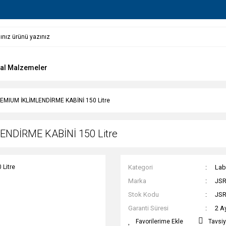
al Malzemeler
EMIUM İKLİMLENDİRME KABİNİ 150 Litre
NDİRME KABİNİ 150 Litre
Kategori
Lab
Marka
JS
Stok Kodu
JSR
Garanti Süresi
2 A
Tavsiy