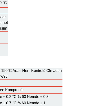
50 °C
ktan
ernet
rişim
~ 150°C Arası Nem Kontrolü Olmadan
 %98
ee Kompresör
de ± 0.2 °C % 60 Nemde ± 0.3
de ± 0.7 °C % 60 Nemde ± 1