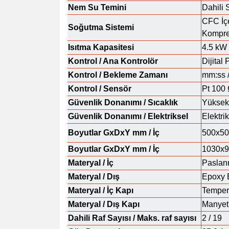
Nem Su Temini
Dahili
CFC İç
Soğutma Sistemi
Kompre
Isıtma Kapasitesi
4.5 kW
Kontrol / Ana Kontrolör
Dijital
Kontrol / Bekleme Zamanı
mm:ss /
Kontrol / Sensör
Pt 100
Güvenlik Donanımı / Sıcaklık
Yüksek
Güvenlik Donanımı / Elektriksel
Elektri
Boyutlar GxDxY mm / İç
500x50
Boyutlar GxDxY mm / İç
1030x
Materyal / İç
Paslan
Materyal / Dış
Epoxy B
Materyal / İç Kapı
Temperl
Materyal / Dış Kapı
Manyeti
Dahili Raf Sayısı / Maks. raf sayısı
2 / 19