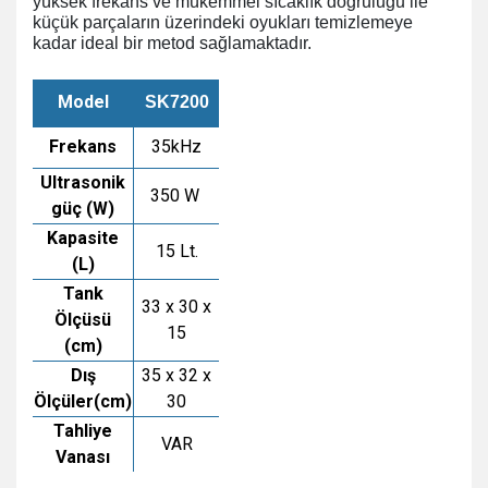
yüksek frekans ve mükemmel sıcaklık doğruluğu ile
küçük parçaların üzerindeki oyukları temizlemeye
kadar ideal bir metod sağlamaktadır.
Model
SK7200
Frekans
35kHz
Ultrasonik
350 W
güç (W)
Kapasite
15 Lt.
(L)
Tank
33 x 30 x
Ölçüsü
15
(cm)
Dış
35 x 32 x
Ölçüler(cm)
30
Tahliye
VAR
Vanası