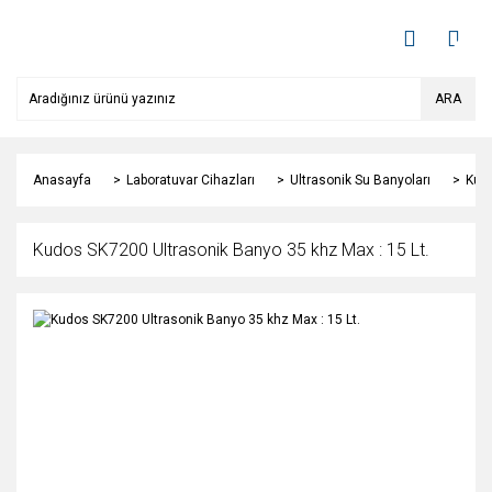
ARA
Anasayfa
Laboratuvar Cihazları
Ultrasonik Su Banyoları
Kudo
Kudos SK7200 Ultrasonik Banyo 35 khz Max : 15 Lt.