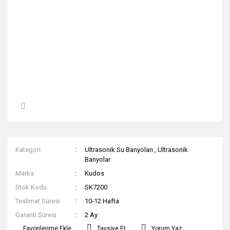
Kategori
Ultrasonik Su Banyoları
,
Ultrasonik
Banyolar
Marka
Kudos
Stok Kodu
SK7200
Teslimat Süresi
10-12 Hafta
Garanti Süresi
2 Ay
Tavsiye Et
Yorum Yaz