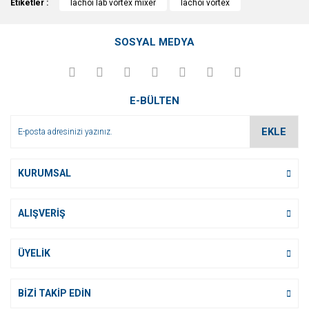
Etiketler :
konularda yetersiz gördüğünüz noktaları öneri formunu
lachoi lab vortex mixer
lachoi vortex
Bu ürüne ilk yorumu siz yapın!
kullanarak tarafımıza iletebilirsiniz.
Görüş ve önerileriniz için teşekkür ederiz.
SOSYAL MEDYA
Yorum Yaz
Ürün resmi kalitesiz, bozuk veya görüntülenemiyor.
Ürün açıklamasında eksik bilgiler bulunuyor.
E-BÜLTEN
Ürün bilgilerinde hatalar bulunuyor.
Ürün fiyatı diğer sitelerden daha pahalı.
EKLE
Bu ürüne benzer farklı alternatifler olmalı.
KURUMSAL
ALIŞVERİŞ
Gönder
ÜYELİK
BİZİ TAKİP EDİN