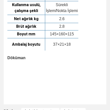
Kullanma usulü,
Sürekli
çalışma şekli
İşlem/Nokta İşlemi
Net ağırlık kg
2.6
Brüt ağırlık
2.8
Boyut mm
145×160×115
Ambalaj boyutu
37×21×18
Döküman
https://www.lachoitech.com/Multimodule-Vortex-
Mixer.html
https://laboratuvarcihazlari.com/Resim/lch-mx-
s_1.pdf
Bu ürünün fiyat bilgisi, resim, ürün açıklamalarında ve diğer