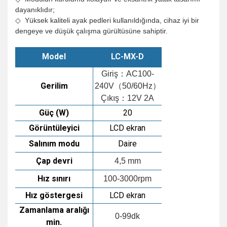
dayanıklıdır;
◇ Yüksek kaliteli ayak pedleri kullanıldığında, cihaz iyi bir
dengeye ve düşük çalışma gürültüsüne sahiptir.
Model
LC-MX-D
Giriş：AC100-
Gerilim
240V（50/60Hz）
Çıkış：12V 2A
Güç (W)
20
Görüntüleyici
LCD ekran
Salınım modu
Daire
Çap devri
4,5 mm
Hız sınırı
100-3000rpm
Hız göstergesi
LCD ekran
Zamanlama aralığı
0-99dk
min.