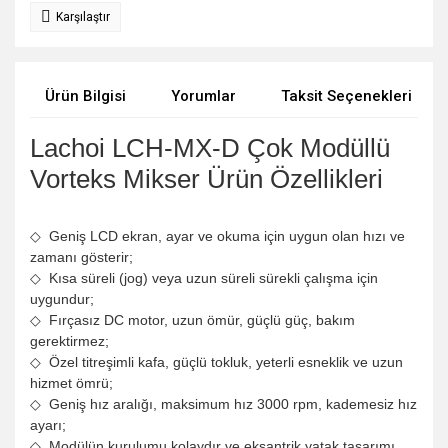
Karşılaştır
Ürün Bilgisi
Yorumlar
Taksit Seçenekleri
Lachoi LCH-MX-D
Çok Modüllü
Vorteks Mikser Ürün Özellikleri
◇ Geniş LCD ekran, ayar ve okuma için uygun olan hızı ve
zamanı gösterir;
◇ Kısa süreli (jog) veya uzun süreli sürekli çalışma için
uygundur;
◇ Fırçasız DC motor, uzun ömür, güçlü güç, bakım
gerektirmez;
◇ Özel titreşimli kafa, güçlü tokluk, yeterli esneklik ve uzun
hizmet ömrü;
◇ Geniş hız aralığı, maksimum hız 3000 rpm, kademesiz hız
ayarı;
◇ Modülün kurulumu kolaydır ve eksantrik yatak tasarımı