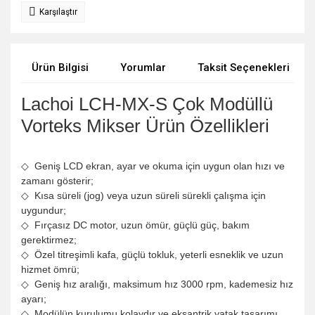
Karşılaştır
Ürün Bilgisi
Yorumlar
Taksit Seçenekleri
Lachoi LCH-MX-S
Çok Modüllü
Vorteks Mikser Ürün Özellikleri
◇ Geniş LCD ekran, ayar ve okuma için uygun olan hızı ve
zamanı gösterir;
◇ Kısa süreli (jog) veya uzun süreli sürekli çalışma için
uygundur;
◇ Fırçasız DC motor, uzun ömür, güçlü güç, bakım
gerektirmez;
◇ Özel titreşimli kafa, güçlü tokluk, yeterli esneklik ve uzun
hizmet ömrü;
◇ Geniş hız aralığı, maksimum hız 3000 rpm, kademesiz hız
ayarı;
◇ Modülün kurulumu kolaydır ve eksantrik yatak tasarımı