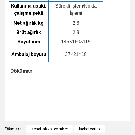
Kullanma usulü,
Sürekli İşlem/Nokta
çalışma şekli
İşlemi
Net ağırlık kg
2.6
Brüt ağırlık
2.8
Boyut mm
145×160×115
Ambalaj boyutu
37×21×18
Döküman
https://www.lachoitech.com/Multimodule-Vortex-
Mixer.html
https://laboratuvarcihazlari.com/Resim/lch-mx-
s_1.pdf
Bu ürünün fiyat bilgisi, resim, ürün açıklamalarında ve diğer
Etiketler :
konularda yetersiz gördüğünüz noktaları öneri formunu
lachoi lab vortex mixer
lachoi vortex
Bu ürüne ilk yorumu siz yapın!
kullanarak tarafımıza iletebilirsiniz.