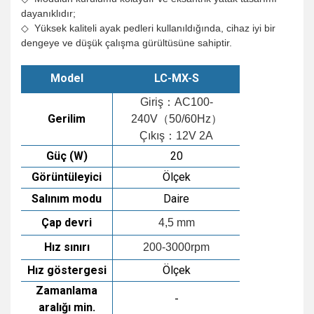
dayanıklıdır;
◇ Yüksek kaliteli ayak pedleri kullanıldığında, cihaz iyi bir
dengeye ve düşük çalışma gürültüsüne sahiptir.
Model
LC-MX-S
Giriş：AC100-
Gerilim
240V（50/60Hz）
Çıkış：12V 2A
Güç (W)
20
Görüntüleyici
Ölçek
Salınım modu
Daire
Çap devri
4,5 mm
Hız sınırı
200-3000rpm
Hız göstergesi
Ölçek
Zamanlama
-
aralığı min.