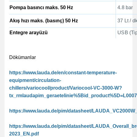
Pompa basıncı maks. 50 Hz
4.8 bar
Akış hızı maks. (basınç) 50 Hz
37 Lt / d
Entegre arayüzü
USB (Tip
Dökümanlar
https://www.lauda.de/en/constant-temperature-
equipment/circulation-
chillers/variocool/product/Variocool-VC-3000-W?
tx_rmlaudapim_geraetelinie%5Bid_product%5D=L00
https://www.lauda.de/pim/datasheet/LAUDA_VC2000W
https://www.lauda.de/pim/datasheet/LAUDA_Overall_b
2023_EN.pdf