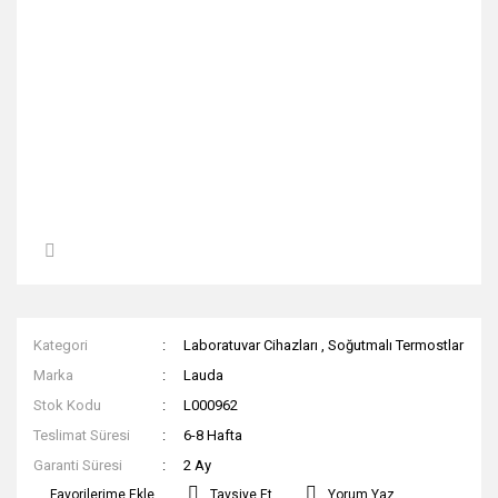
Kategori
Laboratuvar Cihazları
,
Soğutmalı Termostlar
Marka
Lauda
Stok Kodu
L000962
Teslimat Süresi
6-8 Hafta
Garanti Süresi
2 Ay
Tavsiye Et
Yorum Yaz