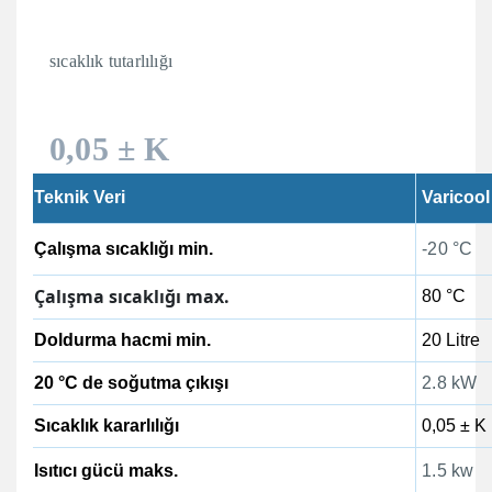
sıcaklık tutarlılığı
0,05 ± K
Teknik Veri
Varicool
Çalışma sıcaklığı min.
-20 °C
Çalışma sıcaklığı max.
80 °C
Doldurma hacmi min.
20 Litre
20 °C de soğutma çıkışı
2.8 kW
Sıcaklık kararlılığı
0,05 ± K
Isıtıcı gücü maks.
1.5 kw