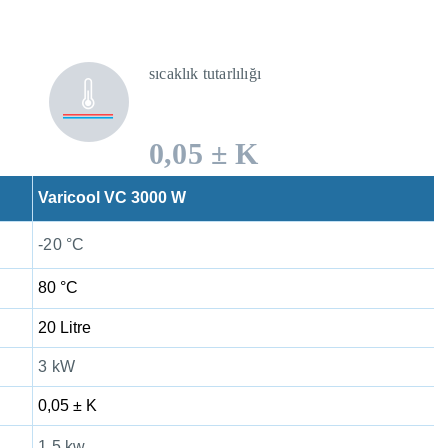
sıcaklık tutarlılığı
0,05 ± K
Varicool VC 3000 W
-20 °C
80 °C
20 Litre
3 kW
0,05 ± K
1.5 kw