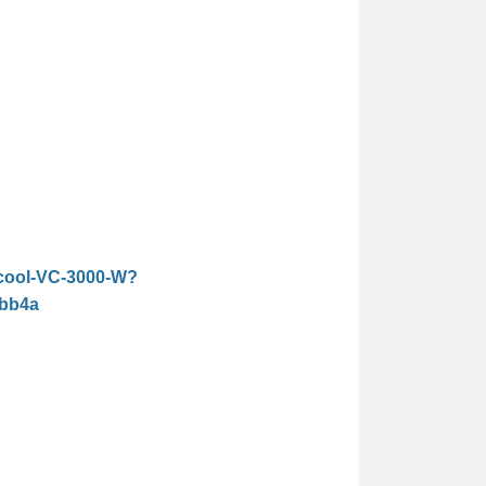
iocool-VC-3000-W?
abb4a