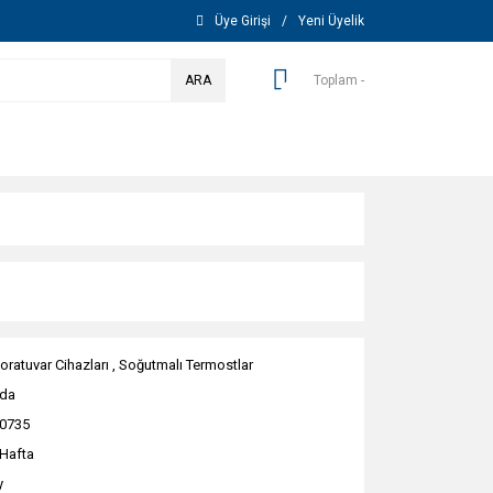
Üye Girişi
/
Yeni Üyelik
ARA
Toplam -
oratuvar Cihazları
,
Soğutmalı Termostlar
da
0735
 Hafta
y