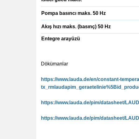
Pompa basıncı maks. 50 Hz
Akış hızı maks. (basınç) 50 Hz
Entegre arayüzü
Dökümanlar
https://www.lauda.de/en/constant-tempera
tx_rmlaudapim_geraetelinie%5Bid_pro
https://www.lauda.de/pim/datasheet/L
https://www.lauda.de/pim/datasheet/LA