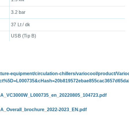
3.2 bar
37 Lt / dk
USB (Tip B)
ture-equipment/circulation-chillers/variocool/product/Var
duct%5D=L000735&cHash=20b819572ebae855cac3657d65d
AUDA_VC3000W_L000735_en_20220805_104723.pdf
UDA_Overall_brochure_2022-2023_EN.pdf