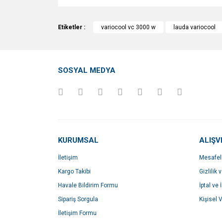
Bu ürünün fiyat bilgisi, resim, ürün açıklamalarında v
Görüş ve önerileriniz için teşekkür ederiz.
Etiketler :
variocool vc 3000 w
lauda variocool
Ürün resmi kalitesiz, bozuk veya görüntülenemiyo
Ürün açıklamasında eksik bilgiler bulunuyor.
SOSYAL MEDYA
Ürün bilgilerinde hatalar bulunuyor.
Ürün fiyatı diğer sitelerden daha pahalı.
Bu ürüne benzer farklı alternatifler olmalı.
KURUMSAL
ALIŞV
İletişim
Mesafel
Kargo Takibi
Gizlilik 
Havale Bildirim Formu
İptal ve 
Sipariş Sorgula
Kişisel V
İletişim Formu