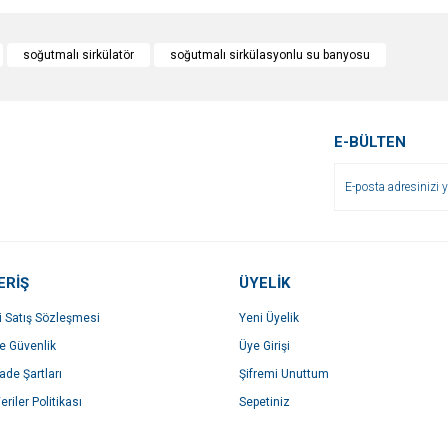
e diğer konularda yetersiz gördüğünüz noktaları öneri formunu kullanarak tarafımı
Bu ürüne ilk yorumu siz yapın!
soğutmalı sirkülatör
soğutmalı sirkülasyonlu su banyosu
r.
Yorum Yaz
E-BÜLTEN
ERİŞ
ÜYELİK
i Satış Sözleşmesi
Yeni Üyelik
Gönder
ve Güvenlik
Üye Girişi
İade Şartları
Şifremi Unuttum
eriler Politikası
Sepetiniz