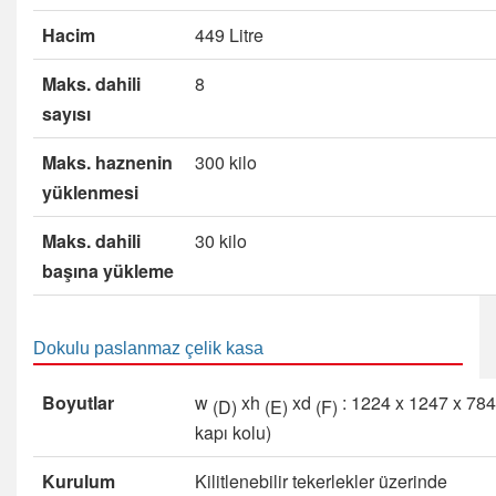
Hacim
449 Litre
Maks.
dahili
8
sayısı
Maks.
haznenin
300 kilo
yüklenmesi
Maks.
dahili
30 kilo
başına yükleme
Dokulu paslanmaz çelik kasa
Boyutlar
w
xh
xd
: 1224 x 1247 x 7
(D)
(E)
(F)
kapı kolu)
Kurulum
Kilitlenebilir tekerlekler üzerinde