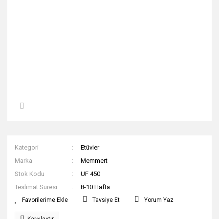
Kategori
Etüvler
Marka
Memmert
Stok Kodu
UF 450
Teslimat Süresi
8-10 Hafta
Tavsiye Et
Yorum Yaz