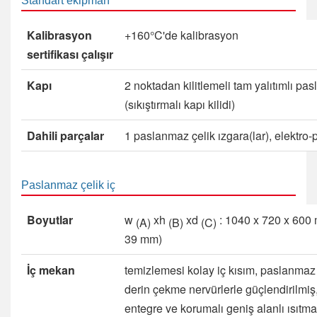
Standart ekipman
Kalibrasyon
+160°C'de kalibrasyon
sertifikası çalışır
Kapı
2 noktadan kilitlemeli tam yalıtımlı pa
(sıkıştırmalı kapı kilidi)
Dahili parçalar
1 paslanmaz çelik ızgara(lar), elektro-p
Paslanmaz çelik iç
Boyutlar
w
xh
xd
: 1040 x 720 x 600 
(A)
(B)
(C)
39 mm)
İç mekan
temizlemesi kolay iç kısım, paslanmaz 
derin çekme nervürlerle güçlendirilmiş, 
entegre ve korumalı geniş alanlı ısıtma