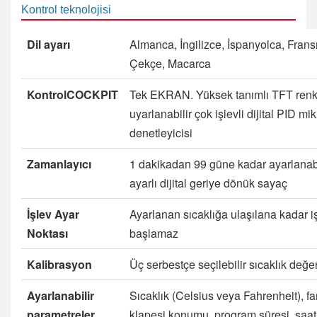
Kontrol teknolojisi
Dil ayarı
Almanca, İngilizce, İspanyolca, Frans
Çekçe, Macarca
KontrolCOCKPIT
Tek EKRAN.
Yüksek tanımlı TFT renk
uyarlanabilir çok işlevli dijital PID mi
denetleyicisi
Zamanlayıcı
1 dakikadan 99 güne kadar ayarlana
ayarlı dijital geriye dönük sayaç
İşlev Ayar
Ayarlanan sıcaklığa ulaşılana kadar i
Noktası
başlamaz
Kalibrasyon
Üç serbestçe seçilebilir sıcaklık değer
Ayarlanabilir
Sıcaklık (Celsius veya Fahrenheit), fa
parametreler
klapesi konumu, program süresi, saat 