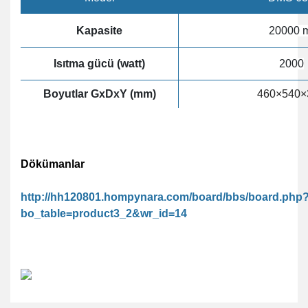
Kapasite
20000 
Isıtma gücü (watt)
2000
Boyutlar GxDxY (mm)
460×540×
Dökümanlar
http://hh120801.hompynara.com/board/bbs/board.php
bo_table=product3_2&wr_id=14