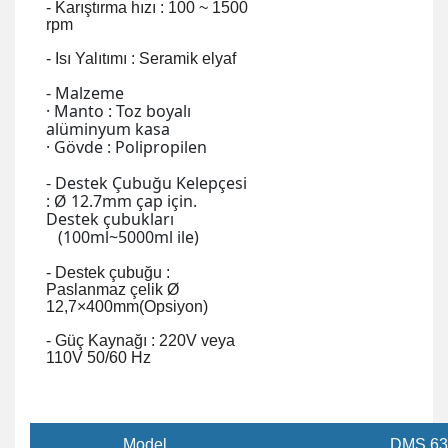
- Karıştırma hızı : 100 ~ 1500
rpm
- Isı Yalıtımı : Seramik elyaf
- Malzeme
· Manto : Toz boyalı
alüminyum kasa
· Gövde : Polipropilen
- Destek Çubuğu Kelepçesi
: Ø 12.7mm çap için.
Destek çubukları
(100ml~5000ml ile)
- Destek çubuğu :
Paslanmaz çelik Ø
12,7×400mm(Opsiyon)
- Güç Kaynağı : 220V veya
110V 50/60 Hz
Model
DMS 63