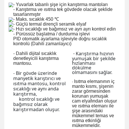
- Yuvarlak tabanlı şişe için karıştırma mantoları
- Karıştırma ve ısıtma tek gövdede olacak şeklide
tasarlanmıştır
- Maks.
sıcaklık 450 ℃
- Güçlü termal dirençli seramik elyaf
- Hızı sıcaklığı ve bağımsız ve ayrı ayrı kontrol edin
- Pürüssüz başlatma / durdurma işlevi
PID otomatik ayarlama işleviyle doğru sıcaklık
kontrolü (Dahili zamanlayıcı)
Karıştırma hızının
-
Dahili dijital sıcaklık
-
yumuşak bir şekilde
denetleyicili karıştırma
hızlanması
mantosu.
dökülme
olmamasını sağlar.
- Bir gövde üzerinde
manyetik karıştırıcı ve
Isıtma elemanının iç
-
ısıtma mantosu, kontrol
manto kısmı, şişenin
sıcaklığı ve aynı anda
zarar görmesinden
karıştırma,
korunan yumuşak
kontrol sıcaklığı ve
cam elyafından oluşur
bağımsız olarak
ve ısıtma elemanı ile
karıştırmadan oluşur.
şişe arasındaki
mükemmel temas ve
ısıtma etkinliği
mükemmeldir.