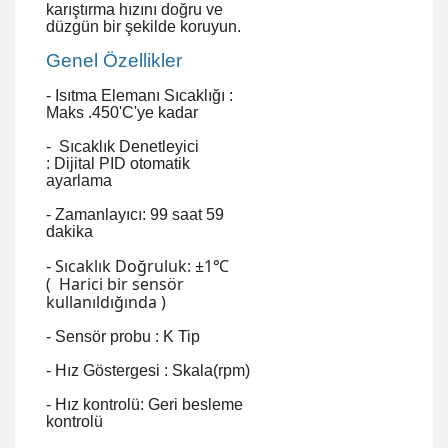
karıştırma hızını doğru ve
düzgün bir şekilde koruyun.
Genel Özellikler
- Isıtma Elemanı Sıcaklığı :
Maks .450'C'ye kadar
-
Sıcaklık
Denetleyici
:
Dijital PID otomatik
ayarlama
-
Zamanlayıcı: 99 saat 59
dakika
Sıcaklık
Doğruluk: ±1℃
-
(
Harici bir sensör
kullanıldığında
)
- Sensör probu : K Tip
- Hız Göstergesi : Skala(rpm)
- Hız kontrolü: Geri besleme
kontrolü