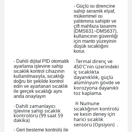
-
Güçlü ısı direncine
sahip seramik elyaf,
mükemmel ısı
yalıtımına sahiptir ve
çift mahfaza tasarımı
(DMS631~DMS637),
kullanıcının güvenliği
için manto yüzeyinin
düşük sıcaklığını
korur.
Termal direnç ve
- Dahili dijital PID otomatik
-
450'C'nin üzerindeki
ayarlama işlevine sahip
sıcaklık kontrol cihazının
iç sıcaklıkta
kullanılmasıyla, sıcaklığı
dayanıklılık, güçlü
doğru bir şekilde kontrol
alüminyum gövde
ve
edin ve ayarlanan sıcaklık
korozyona dayanıklı
ile gerçek sıcaklığı aynı
toz kaplama.
anda onaylayın
※ Numune
Dahili zamanlayıcı
-
sıcaklığının kontrolü
işlevine sahip sıcaklık
ve kesin deney
için
kontrolörü (99 saat 59
harici sıcaklık
dakika)
sensörü (Opsiyon) .
- Geri besleme kontrolü ile