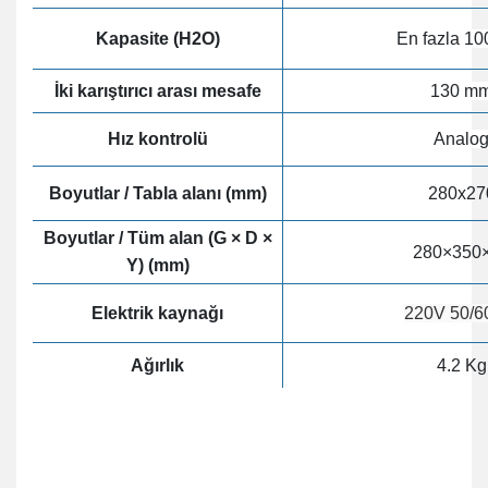
Kapasite (H2O)
En fazla 10
İki karıştırıcı arası mesafe
130 m
Hız kontrolü
Analo
Boyutlar / Tabla
alanı (mm)
280x27
Boyutlar / Tüm alan (G × D ×
280×350
Y) (mm)
Elektrik kaynağı
220V 50/6
Ağırlık
4.2 Kg