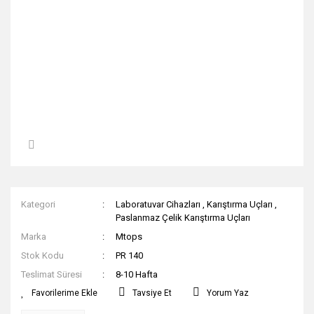
Kategori
Laboratuvar Cihazları
,
Karıştırma Uçları
,
Paslanmaz Çelik Karıştırma Uçları
Marka
Mtops
Stok Kodu
PR 140
Teslimat Süresi
8-10 Hafta
Tavsiye Et
Yorum Yaz