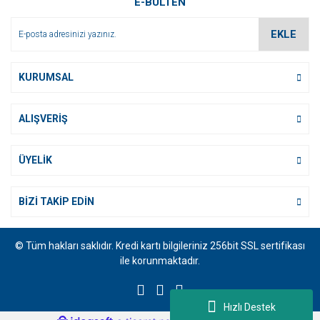
E-BÜLTEN
Ürün fiyatı diğer sitelerden daha pahalı.
Bu ürüne benzer farklı alternatifler olmalı.
EKLE
KURUMSAL
ALIŞVERİŞ
Gönder
ÜYELİK
BİZİ TAKİP EDİN
© Tüm hakları saklıdır. Kredi kartı bilgileriniz 256bit SSL sertifikası
ile korunmaktadır.
Hızlı Destek