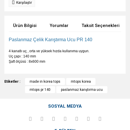
Karşılaştır
Ürün Bilgisi
Yorumlar
Taksit Seçenekleri
Paslanmaz Çelik Karıştırma Ucu PR 140
4 kanatlı uç , orta ve yüksek hızda kullanıma uygun.
Uç çapı : 140 mm
Şaft ölçüsü : 8x600 mm
Bu ürünün fiyat bilgisi, resim, ürün açıklamalarında ve diğer
Etiketler :
konularda yetersiz gördüğünüz noktaları öneri formunu
made in korea tops
mtops korea
Bu ürüne ilk yorumu siz yapın!
kullanarak tarafımıza iletebilirsiniz.
mtops pr 140
paslanmaz karıştırma ucu
Görüş ve önerileriniz için teşekkür ederiz.
Yorum Yaz
SOSYAL MEDYA
Ürün resmi kalitesiz, bozuk veya görüntülenemiyor.
Ürün açıklamasında eksik bilgiler bulunuyor.
Ürün bilgilerinde hatalar bulunuyor.