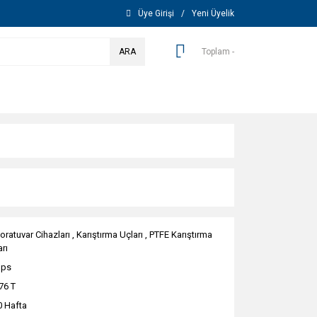
Üye Girişi
/
Yeni Üyelik
ARA
Toplam -
oratuvar Cihazları
,
Karıştırma Uçları
,
PTFE Karıştırma
rı
ops
76 T
0 Hafta