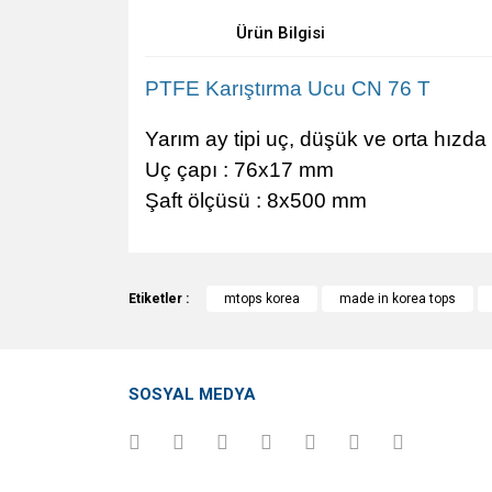
Ürün Bilgisi
PTFE Karıştırma Ucu CN 76 T
Yarım ay tipi uç, düşük ve orta hızd
Uç çapı : 76x17 mm
Şaft ölçüsü : 8x500 mm
Bu ürünün fiyat bilgisi, resim, ürün açıklamalarında v
Görüş ve önerileriniz için teşekkür ederiz.
Etiketler :
mtops korea
made in korea tops
Ürün resmi kalitesiz, bozuk veya görüntülenemiyo
Ürün açıklamasında eksik bilgiler bulunuyor.
SOSYAL MEDYA
Ürün bilgilerinde hatalar bulunuyor.
Ürün fiyatı diğer sitelerden daha pahalı.
Bu ürüne benzer farklı alternatifler olmalı.