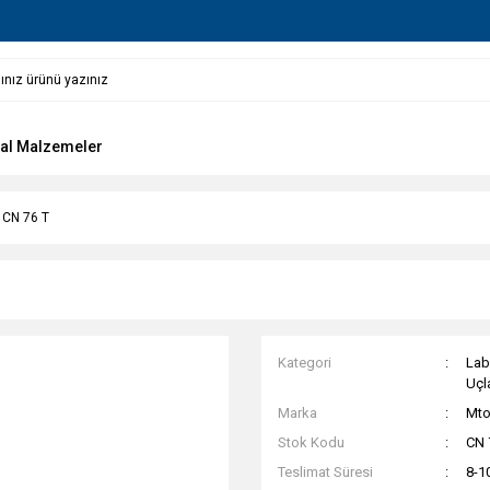
al Malzemeler
 CN 76 T
Kategori
Lab
Uçla
Marka
Mt
Stok Kodu
CN 
Teslimat Süresi
8-1