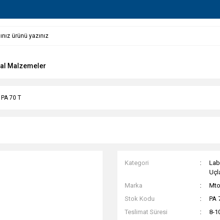
al Malzemeler
 PA 70 T
Kategori
Lab
Uçla
Marka
Mt
Stok Kodu
PA 
Teslimat Süresi
8-1