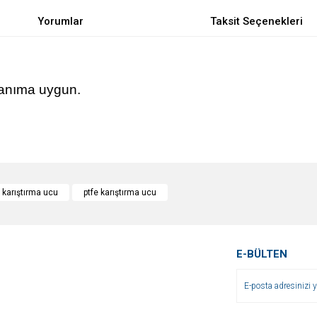
Yorumlar
Taksit Seçenekleri
llanıma uygun.
e diğer konularda yetersiz gördüğünüz noktaları öneri formunu kullanarak tarafımı
Bu ürüne ilk yorumu siz yapın!
karıştırma ucu
ptfe karıştırma ucu
r.
Yorum Yaz
E-BÜLTEN