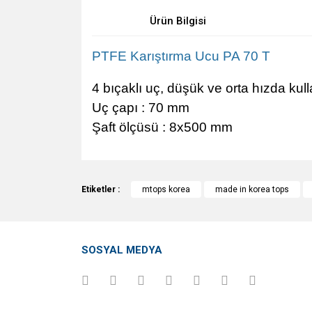
Ürün Bilgisi
PTFE Karıştırma Ucu PA 70 T
4 bıçaklı uç, düşük ve orta hızda ku
Uç çapı : 70 mm
Şaft ölçüsü : 8x500 mm
Bu ürünün fiyat bilgisi, resim, ürün açıklamalarında v
Görüş ve önerileriniz için teşekkür ederiz.
Etiketler :
mtops korea
made in korea tops
Ürün resmi kalitesiz, bozuk veya görüntülenemiyo
Ürün açıklamasında eksik bilgiler bulunuyor.
SOSYAL MEDYA
Ürün bilgilerinde hatalar bulunuyor.
Ürün fiyatı diğer sitelerden daha pahalı.
Bu ürüne benzer farklı alternatifler olmalı.