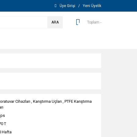
Üye Girişi
/
Yeni Üyelik
ARA
Toplam -
oratuvar Cihazları
,
Karıştırma Uçları
,
PTFE Karıştırma
rı
ops
70 T
0 Hafta