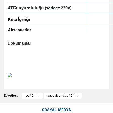
ATEX uyumluluğu (sadece 230V)
Kutu İçeriği
Aksesuarlar
Dökümanlar
https://shop.vacuubrand.com/en/diaphragm-
pumps/chemistry-pumping-unit-pc-101-nt-vp-
35.html
Bu ürünün fiyat bilgisi, resim, ürün açıklamalarında ve diğer
Etiketler :
konularda yetersiz gördüğünüz noktaları öneri formunu
pc 101 nt
vacuubrand pc 101 nt
Bu ürüne ilk yorumu siz yapın!
kullanarak tarafımıza iletebilirsiniz.
Görüş ve önerileriniz için teşekkür ederiz.
SOSYAL MEDYA