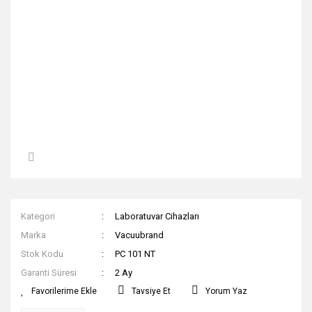
Kategori
Laboratuvar Cihazları
Marka
Vacuubrand
Stok Kodu
PC 101 NT
Garanti Süresi
2 Ay
Tavsiye Et
Yorum Yaz