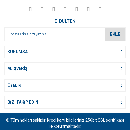
Yorum Yaz
Ürün resmi kalitesiz, bozuk veya görüntülenemiyor.
Ürün açıklamasında eksik bilgiler bulunuyor.
E-BÜLTEN
Ürün bilgilerinde hatalar bulunuyor.
Ürün fiyatı diğer sitelerden daha pahalı.
EKLE
Bu ürüne benzer farklı alternatifler olmalı.
KURUMSAL
ALIŞVERİŞ
Gönder
ÜYELİK
BİZİ TAKİP EDİN
© Tüm hakları saklıdır. Kredi kartı bilgileriniz 256bit SSL sertifikası
ile korunmaktadır.