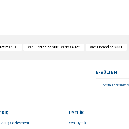
e diğer konularda yetersiz gördüğünüz noktaları öneri formunu kullanarak tarafımı
Bu ürüne ilk yorumu siz yapın!
lect manual
vacuubrand pc 3001 vario select
vacuubrand pc 3001
r.
Yorum Yaz
E-BÜLTEN
ERİŞ
ÜYELİK
i Satış Sözleşmesi
Yeni Üyelik
Gönder