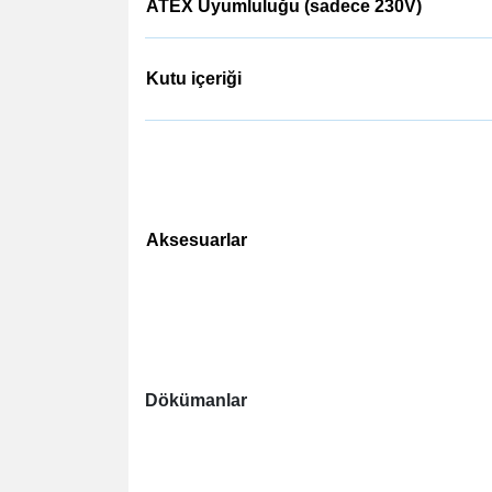
ATEX Uyumluluğu (sadece 230V)
Kutu içeriği
Aksesuarlar
Dökümanlar
https://shop.vacuubrand.com/en/vario-ch
https://caliskanlab.com/documents/vacu