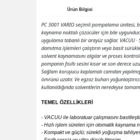
Ürün Bilgisi
PC 3001 VARIO seçimli pompalama ünitesi, ben
kaynama noktalı çözücüler için bile uygundur
uygulama tabanlı bir arayüz sağlar. VACUU · S
damıtma işlemleri çalıştırın veya basit sürük
solvent kaynamasını algılar ve proses kontro
pompanın fısıltı sesini kısar ve son derece uz
Sağlam koruyucu kaplamalı camdan yapılmış gi
ömrünü uzatır. Ve egzoz buharı yoğunlaştırıc
kullanıldığında solventlerin neredeyse tamam
TEMEL ÖZELLİKLERİ
- VACUU ile laboratuar çalışmasını basitleş
- Hızlı işlem süreleri için otomatik kaynama 
- Kompakt ve güçlü; sürekli yoğuşma tahliye
- Fısıltı sessiz ve ultra düşük titreşim