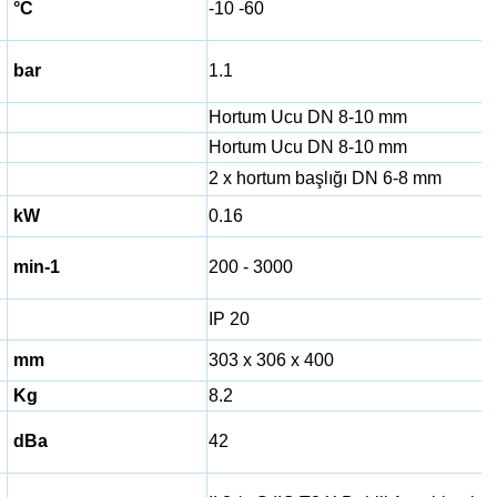
°C
-10 -60
bar
1.1
Hortum Ucu DN 8-10 mm
Hortum Ucu DN 8-10 mm
2 x hortum başlığı DN 6-8 mm
kW
0.16
min-1
200 - 3000
IP 20
mm
303 x 306 x 400
Kg
8.2
dBa
42