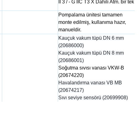
II 3 / - G IIC T3 X Dahili Atm. bir tek
Pompalama ünitesi tamamen
monte edilmiş, kullanıma hazır,
manueldir.
Kauçuk vakum tüpü DN 6 mm
(20686000)
Kauçuk vakum tüpü DN 8 mm
(20686001)
Soğutma sıvısı vanası VKW-B
(20674220)
Havalandırma vanası VB MB
(20674217)
Sıvı seviye sensörü (20699908)
emistry-pumping-unit-pc-3001-vario-select-vp-6319.html
ubrand-pc-3001-vario-select-vakum-pompasi.pdf