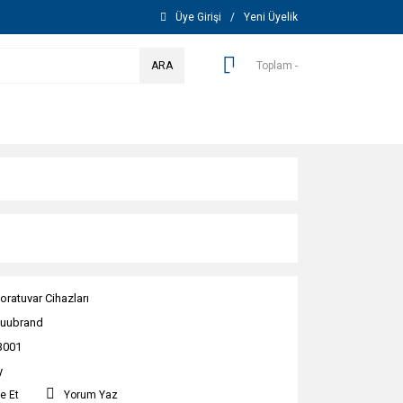
Üye Girişi
/
Yeni Üyelik
ARA
Toplam -
oratuvar Cihazları
uubrand
3001
y
e Et
Yorum Yaz