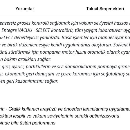
Yorumlar
Taksit Seçenekleri
zersiz proses kontrolü sağlamak için vakum seviyesini hassas b
. Entegre VACUU · SELECT kontrolörü, tüm yaygın laboratuvar uyg
ELECT denetleyicisi yanınızda. Basit işlemler için manuel ayar n
le ve bırak düzenlemesiyle kendi uygulamanızı oluşturun. Solven
lünü sürdürmek için pompanın motor hızını otomatik olarak ayarl
un bakım aralıkları sağlar.
riş ayırıcı, partiküllerin ve sıvı damlacıklarının pompaya girme
ısı, ekonomik geri dönüşüm ve çevre koruması için soğutulmuş s
en geri kazanılmasını sağlar.
tirin · Grafik kullanıcı arayüzü ve önceden tanımlanmış uygula
noktası tespiti ve vakum seviyelerinin sürekli optimizasyonu
sinde bile üstün performans