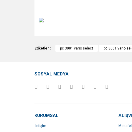
Bu ürünün fiyat bilgisi, resim, ürün açıklamalarında v
Görüş ve önerileriniz için teşekkür ederiz.
Etiketler :
pc 3001 vario select
pc 3001 vario se
Ürün resmi kalitesiz, bozuk veya görüntülenemiyo
Ürün açıklamasında eksik bilgiler bulunuyor.
SOSYAL MEDYA
Ürün bilgilerinde hatalar bulunuyor.
Ürün fiyatı diğer sitelerden daha pahalı.
Bu ürüne benzer farklı alternatifler olmalı.
KURUMSAL
ALIŞV
İletişim
Mesafel